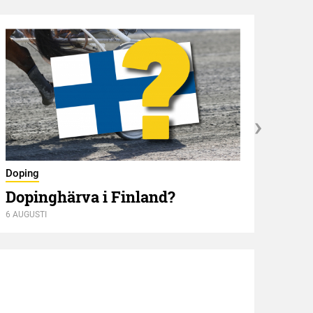
Nyför
Doping
Öve
Dopinghärva i Finland?
6 AUGUSTI
6 AUGU