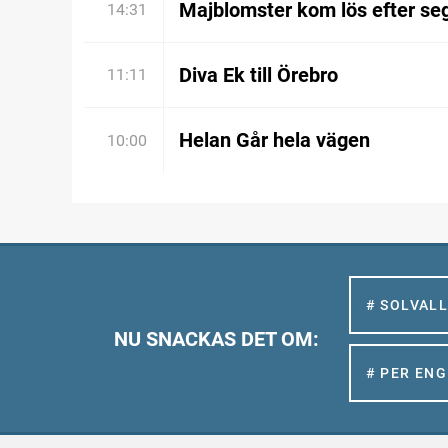
Majblomster kom lös efter se
14:31
Diva Ek till Örebro
11:11
Helan Går hela vägen
10:00
# SOLVAL
NU SNACKAS DET OM:
# PER EN