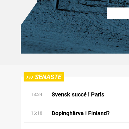
›››
SENASTE
Svensk succé i Paris
18:34
Dopinghärva i Finland?
16:18