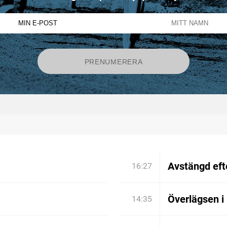
Avstängd efte
16:27
Överlägsen i
14:35