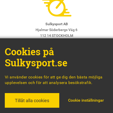
Sulkysport AB
Hjalmar Söderbergs Väg 6
112 14 STOCKHOLM
E-post:
info@sulkysport.se
Cookies på
Chefredaktör & ansvarig utgivare:
Claes Freidenvall
© Sulkysport
Sulkysport.se
Vi använder cookies för att ge dig den bästa möjliga
upplevelsen och för att analysera besökstrafik.
MADE WITH
BY
WONDERFOUR
Cookie inställningar
Tillåt alla cookies