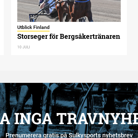
Utblick Finland
Storseger för Bergsåkertränaren
10 JULI
A INGA TRAVNYH
Prenumerera gratis på Sulkysports nyhetsbrev