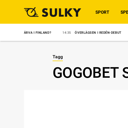
SPORT
SPE
INGHÄRVA I FINLAND?
14:35
ÖVERLÄGSEN I REDÉN-DEBUT
14:31
Tagg
GOGOBET 