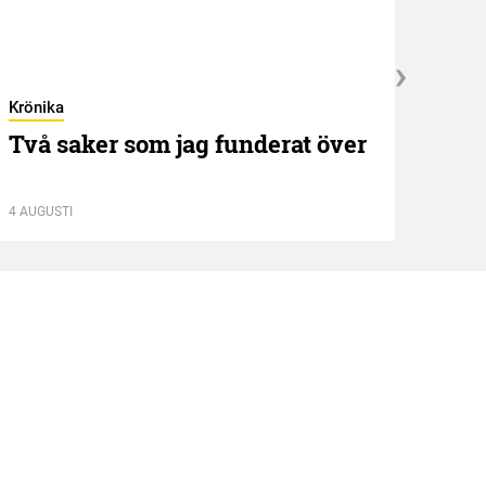
Krönika
Kröni
Två saker som jag funderat över
”NE
idé
4 AUGUSTI
13 JUL