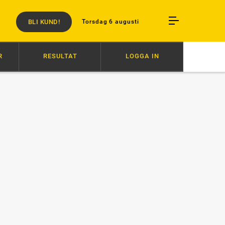
BLI KUND!
Torsdag 6 augusti
R
RESULTAT
LOGGA IN
16:27
AVSTÄNGD EFTER SLAG I TRANSPORT
16:18
DOPINGHÄRV