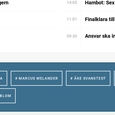
gern
Hambot: Sex 
14:05
Finalklara til
11:01
Ansvar ska in
09:30
LA
# MARCUS MELANDER
# ÅKE SVANSTEDT
GBLOM