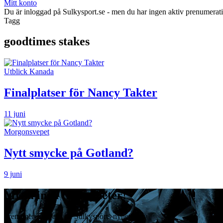
Mitt konto
Du är inloggad på Sulkysport.se - men du har ingen aktiv prenumerat
Tagg
goodtimes stakes
Utblick Kanada
Finalplatser för Nancy Takter
11 juni
Morgonsvepet
Nytt smycke på Gotland?
9 juni
Missa inga travnyheter!
Prenumerera gratis på Sulkysports nyhetsbrev