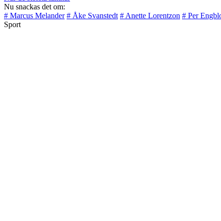
Nu snackas det om:
# Marcus Melander
# Åke Svanstedt
# Anette Lorentzon
# Per Engb
Sport