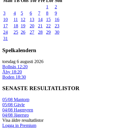
Mån
Tis
Ons
Tor
Fre
Lör
Sön
1
2
3
4
5
6
7
8
9
10
11
12
13
14
15
16
17
18
19
20
21
22
23
24
25
26
27
28
29
30
31
Spelkalendern
torsdag 6 augusti 2026
Bollnäs
12:20
Åby
18:20
Boden
18:30
SENASTE RESULTATLISTOR
05/08
Mantorp
05/08
Gävle
04/08
Hagmyren
04/08
Jägersro
Visa äldre resultatlistor
Logga in Premium