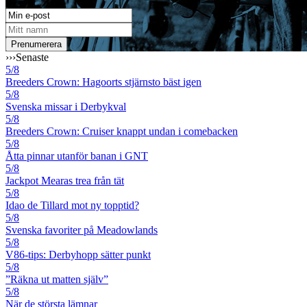
›››
Senaste
5/8
Breeders Crown: Hagoorts stjärnsto bäst igen
5/8
Svenska missar i Derbykval
5/8
Breeders Crown: Cruiser knappt undan i comebacken
5/8
Åtta pinnar utanför banan i GNT
5/8
Jackpot Mearas trea från tät
5/8
Idao de Tillard mot ny topptid?
5/8
Svenska favoriter på Meadowlands
5/8
V86-tips: Derbyhopp sätter punkt
5/8
”Räkna ut matten själv”
5/8
När de största lämnar