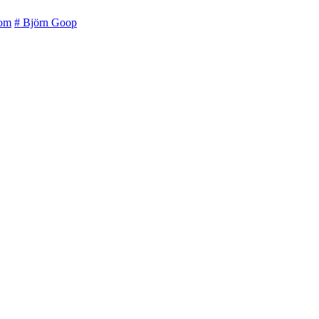
lom
# Björn Goop