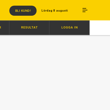
BLI KUND!
Lördag 8 augusti
R
RESULTAT
LOGGA IN
T FULLT FÖR IVANOV
17:00
SANDRA OCH TEKLA VANN STODERBYT