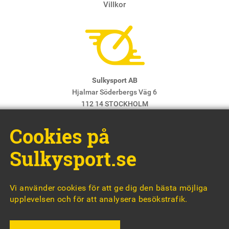
Villkor
Sulkysport AB
Hjalmar Söderbergs Väg 6
112 14 STOCKHOLM
E-post:
info@sulkysport.se
Cookies på
Chefredaktör & ansvarig utgivare:
Claes Freidenvall
© Sulkysport
Sulkysport.se
Vi använder cookies för att ge dig den bästa möjliga
upplevelsen och för att analysera besökstrafik.
MADE WITH
BY
WONDERFOUR