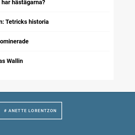
r har hästägarna?
 Tetricks historia
dominerade
as Wallin
# ANETTE LORENTZON