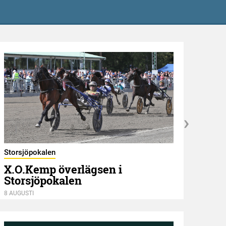
Estla
Storsjöpokalen
Dus
X.O.Kemp överlägsen i
Storsjöpokalen
8 AUGU
8 AUGUSTI