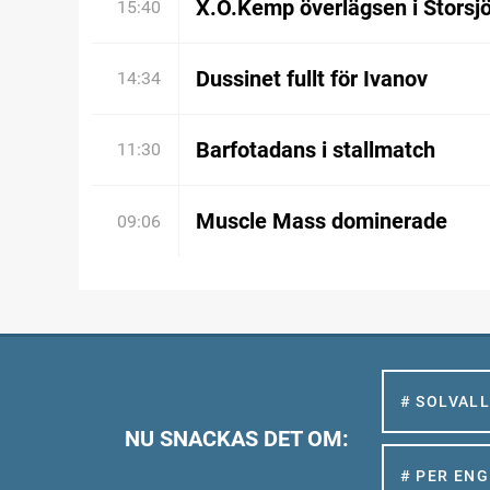
X.O.Kemp överlägsen i Storsj
15:40
Dussinet fullt för Ivanov
14:34
Barfotadans i stallmatch
11:30
Muscle Mass dominerade
09:06
# SOLVAL
NU SNACKAS DET OM:
# PER EN