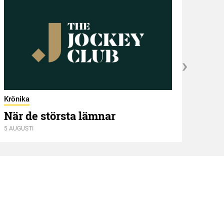
Krönika
När de största lämnar
5 AUGUSTI
Kröni
Två
4 AUGU