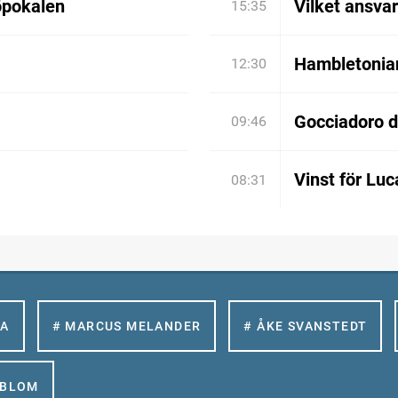
öpokalen
Vilket ansva
15:35
Hambletonian:
12:30
Gocciadoro 
09:46
Vinst för Luc
08:31
LA
# MARCUS MELANDER
# ÅKE SVANSTEDT
GBLOM