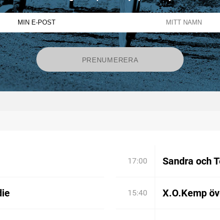
Sandra och T
17:00
die
X.O.Kemp öve
15:40