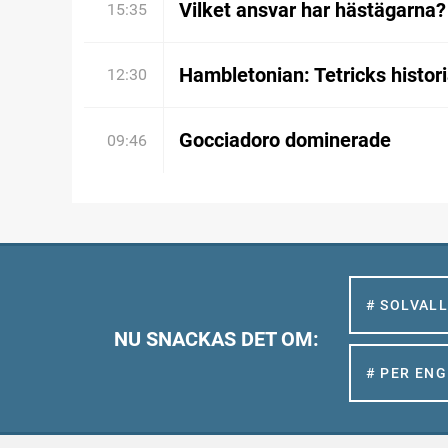
Vilket ansvar har hästägarna?
15:35
Hambletonian: Tetricks histor
12:30
Gocciadoro dominerade
09:46
# SOLVAL
NU SNACKAS DET OM:
# PER EN