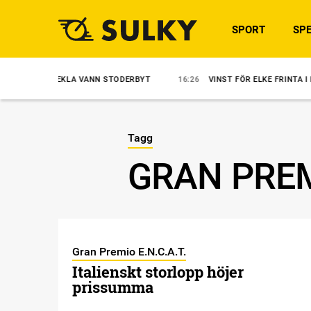
SPORT
SPE
 TEKLA VANN STODERBYT
16:26
VINST FÖR ELKE FRINTA I NORMANDIE
Tagg
GRAN PREMI
Gran Premio E.N.C.A.T.
Italienskt storlopp höjer
prissumma