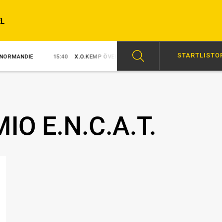
L
STARTLISTO
15:40
X.O.KEMP ÖVERLÄGSEN I STORSJÖPOKALEN
15:35
VILKE
O E.N.C.A.T.