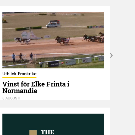
Stors
Utblick Frankrike
X.O
Vinst för Elke Frinta i
Sto
Normandie
8 AUGU
8 AUGUSTI