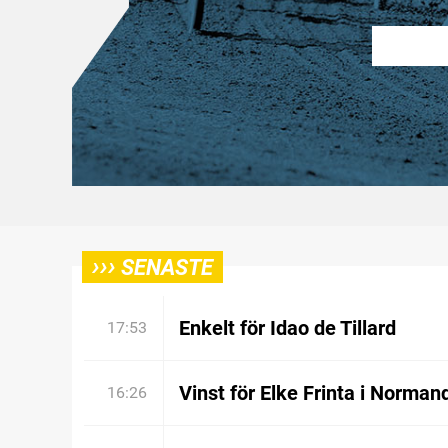
›››
SENASTE
Enkelt för Idao de Tillard
17:53
Vinst för Elke Frinta i Norman
16:26