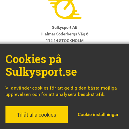
Sulkysport AB
Hjalmar Söderbergs Väg 6
112 14 STOCKHOLM
E-post:
info@sulkysport.se
Cookies på
Chefredaktör & ansvarig utgivare:
Claes Freidenvall
© Sulkysport
Sulkysport.se
Vi använder cookies för att ge dig den bästa möjliga
upplevelsen och för att analysera besökstrafik.
MADE WITH
BY
WONDERFOUR
Cookie inställningar
Tillåt alla cookies