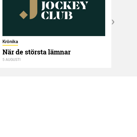
Krönika
När de största lämnar
5 AUGUSTI
Kröni
Två
4 AUGU