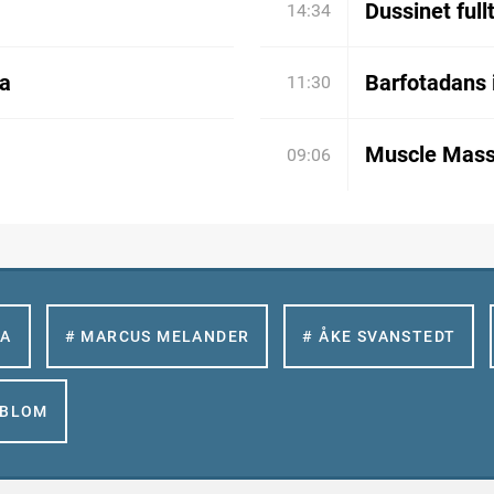
Dussinet full
14:34
ia
Barfotadans 
11:30
Muscle Mass
09:06
LA
# MARCUS MELANDER
# ÅKE SVANSTEDT
GBLOM