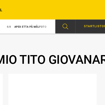
L
STARTLISTO
APEX ETTA PÅ MÅLFOTO
8/8
NY TRIUMF FÖR GINGRAS
07:00
HÖ
IO TITO GIOVANA