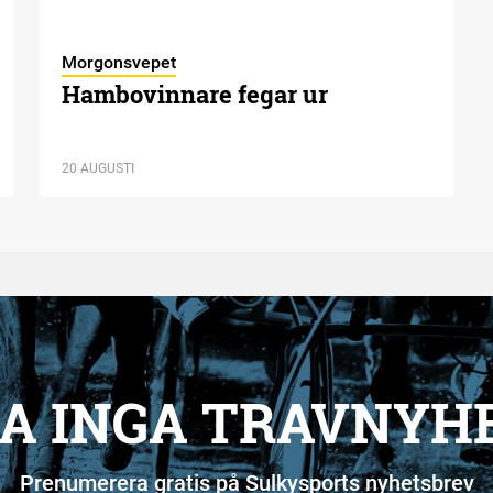
Morgonsvepet
Hambovinnare fegar ur
20 AUGUSTI
A INGA TRAVNYH
Prenumerera gratis på Sulkysports nyhetsbrev