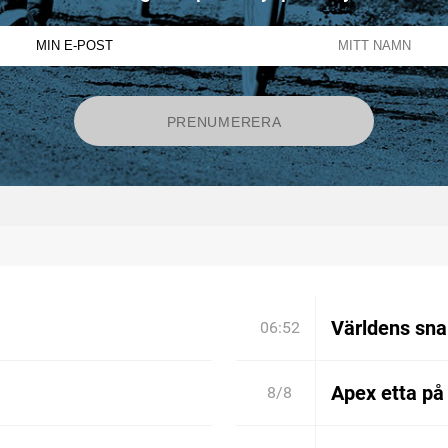
Världens sn
06:52
Apex etta på
8/8