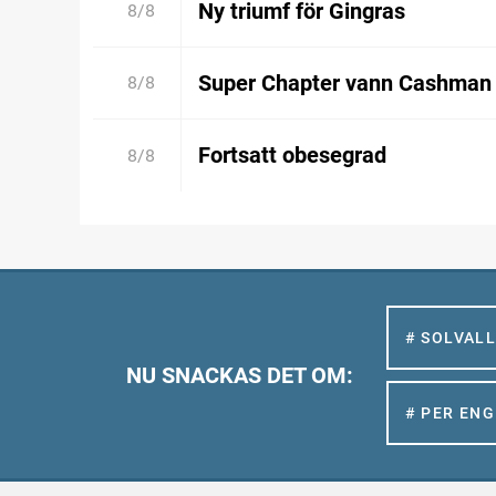
Ny triumf för Gingras
8/8
Super Chapter vann Cashman
8/8
Fortsatt obesegrad
8/8
# SOLVAL
NU SNACKAS DET OM:
# PER EN