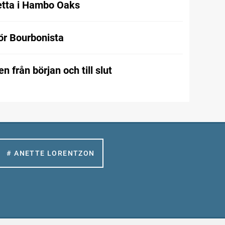
etta i Hambo Oaks
för Bourbonista
n från början och till slut
# ANETTE LORENTZON