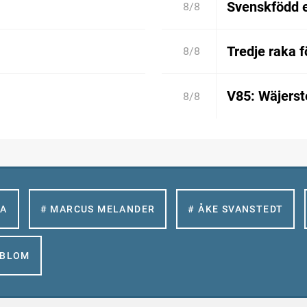
Svenskfödd 
8/8
Tredje raka 
8/8
V85: Wäjerste
8/8
LA
# MARCUS MELANDER
# ÅKE SVANSTEDT
GBLOM