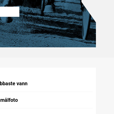
abbaste vann
 målfoto