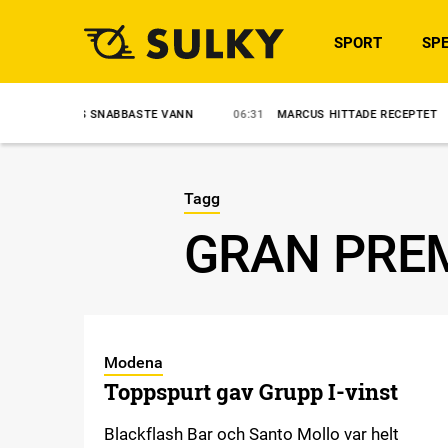
SPORT
SPE
DENS SNABBASTE VANN
06:31
MARCUS HITTADE RECEPTET
8/8
Tagg
GRAN PREM
Modena
Toppspurt gav Grupp I-vinst
Blackflash Bar och Santo Mollo var helt