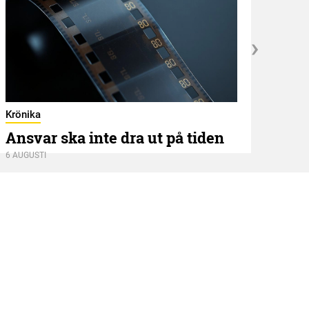
Kröni
När
Krönika
Ansvar ska inte dra ut på tiden
5 AUGU
6 AUGUSTI