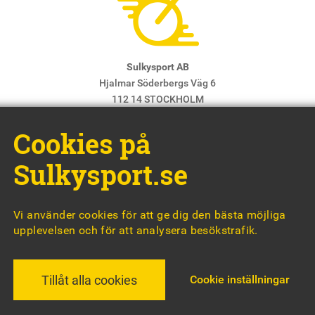
Sulkysport AB
Hjalmar Söderbergs Väg 6
112 14 STOCKHOLM
E-post:
info@sulkysport.se
Cookies på
Chefredaktör & ansvarig utgivare:
Claes Freidenvall
© Sulkysport
Sulkysport.se
Vi använder cookies för att ge dig den bästa möjliga
upplevelsen och för att analysera besökstrafik.
MADE WITH
BY
WONDERFOUR
Cookie inställningar
Tillåt alla cookies