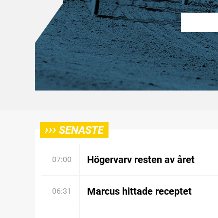
›››
SENASTE
Högervarv resten av året
07:00
Marcus hittade receptet
06:31