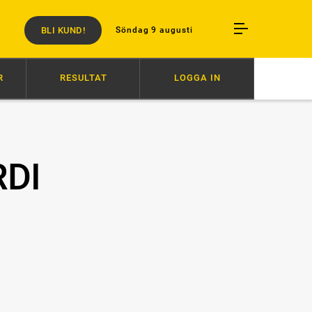
BLI KUND!
Söndag 9 augusti
R
RESULTAT
LOGGA IN
GERVARV RESTEN AV ÅRET
06:52
VÄRLDENS SNABBASTE VANN
RDI