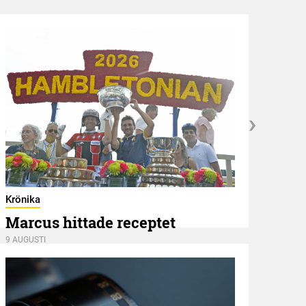
Hambl
Ape
Krönika
Marcus hittade receptet
8 AUGU
9 AUGUSTI