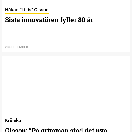
Håkan ”Lillis” Olsson
Sista innovatören fyller 80 år
28 SEPTEMBER
Krönika
Olsson: ”På grimman stod det nya