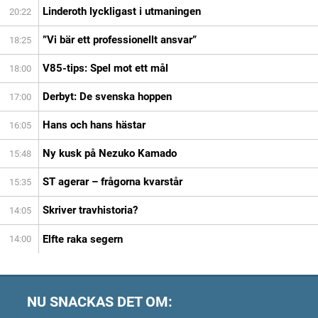
Linderoth lyckligast i utmaningen
20:22
”Vi bär ett professionellt ansvar”
18:25
V85-tips: Spel mot ett mål
18:00
Derbyt: De svenska hoppen
17:00
Hans och hans hästar
16:05
Ny kusk på Nezuko Kamado
15:48
ST agerar – frågorna kvarstår
15:35
Skriver travhistoria?
14:05
Elfte raka segern
14:00
NU SNACKAS DET OM: