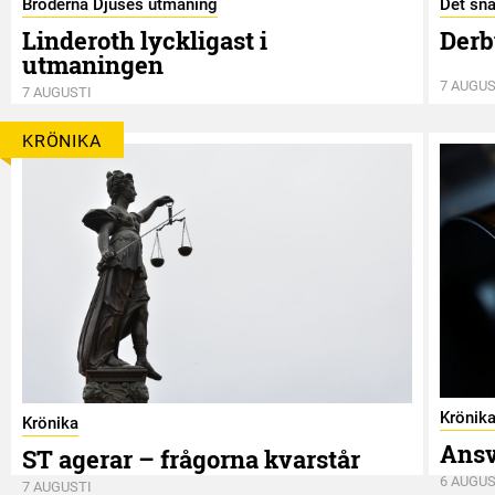
Bröderna Djuses utmaning
Det sna
Linderoth lyckligast i
Derb
utmaningen
7 AUGUS
7 AUGUSTI
KRÖNIKA
Krönik
Krönika
Ansv
ST agerar – frågorna kvarstår
6 AUGUS
7 AUGUSTI