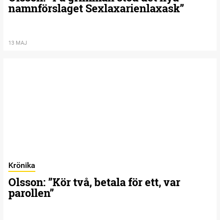
namnförslaget Sexlaxarienlaxask”
13 MAJ
Krönika
Olsson: ”Kör två, betala för ett, var
parollen”