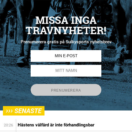
MISSA INGA
TRAVNYHETER!
Prenumerera gratis på Sulkysports nyhetsbrev
›››
SENASTE
Hästens välfärd är inte förhandlingsbar
20:26