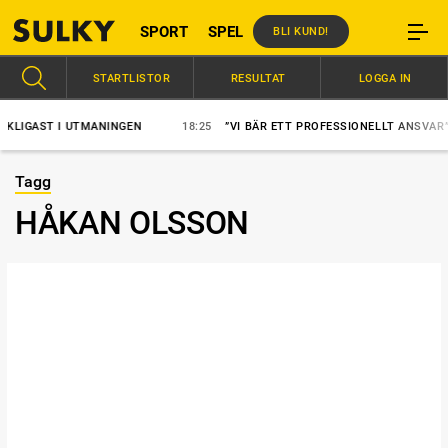
SPORT
SPEL
BLI KUND!
STARTLISTOR
RESULTAT
LOGGA IN
GAST I UTMANINGEN
18:25
”VI BÄR ETT PROFESSIONELLT ANSVAR”
Tagg
HÅKAN OLSSON