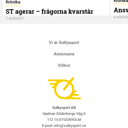
Krönik
Krönika
Ansv
ST agerar – frågorna kvarstår
6 AUGUS
7 AUGUSTI
Vi är Sulkysport
Annonsera
Villkor
Sulkysport AB
Hjalmar Söderbergs Väg 6
112 14 STOCKHOLM
E-post:
info@sulkysport.se