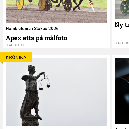
Ny t
Hambletonian Stakes 2026
Apex etta på målfoto
8 AUGUS
8 AUGUSTI
KRÖNIKA