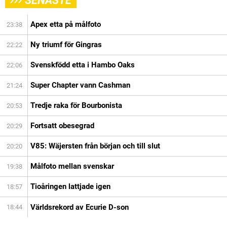
SENASTE
Apex etta på målfoto
23:38
Ny triumf för Gingras
22:22
Svenskfödd etta i Hambo Oaks
22:06
Super Chapter vann Cashman
21:24
Tredje raka för Bourbonista
20:53
Fortsatt obesegrad
20:29
V85: Wäjersten från början och till slut
20:20
Målfoto mellan svenskar
19:38
Tioåringen lattjade igen
18:57
Världsrekord av Ecurie D-son
18:44