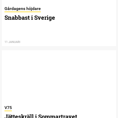
Gårdagens höjdare
Snabbast i Sverige
11 JANUARI
V75
Jätteskräll i Sommartravet