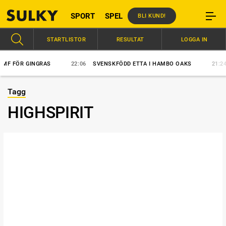
SPORT
SPEL
BLI KUND!
STARTLISTOR
RESULTAT
LOGGA IN
 FÖR GINGRAS
22:06
SVENSKFÖDD ETTA I HAMBO OAKS
21:24
Tagg
HIGHSPIRIT