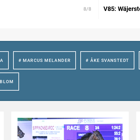
V85: Wäjerste
8/8
LA
# MARCUS MELANDER
# ÅKE SVANSTEDT
GBLOM