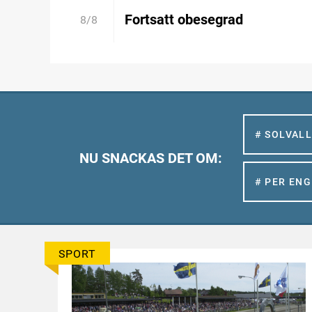
Fortsatt obesegrad
8/8
# SOLVAL
NU SNACKAS DET OM:
# PER EN
SPORT