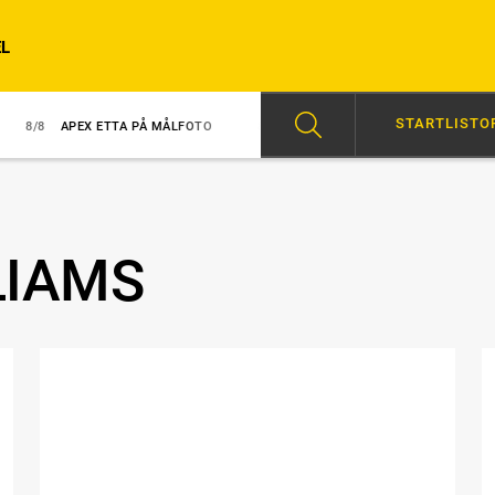
L
STARTLISTO
PEX ETTA PÅ MÅLFOTO
8/8
NY TRIUMF FÖR GINGRAS
07:00
HÖG
LIAMS