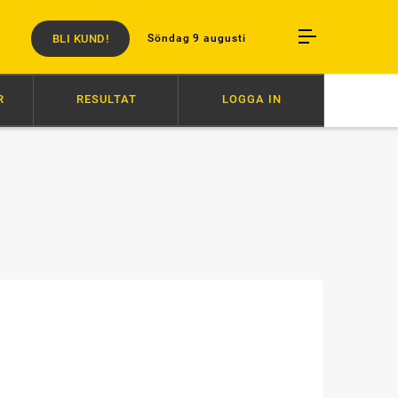
BLI KUND!
Söndag 9 augusti
R
RESULTAT
LOGGA IN
ERVARV RESTEN AV ÅRET
06:52
VÄRLDENS SNABBASTE VANN
0