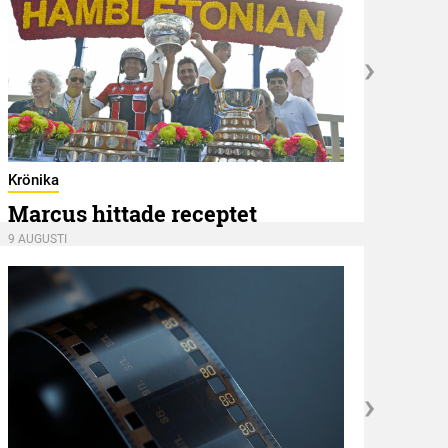
Hambl
Ape
Krönika
Marcus hittade receptet
8 AUGU
9 AUGUSTI