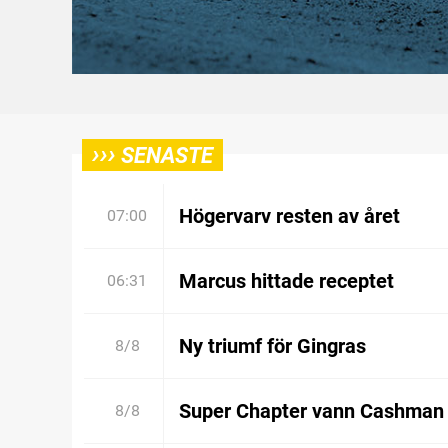
›››
SENASTE
Högervarv resten av året
07:00
Marcus hittade receptet
06:31
Ny triumf för Gingras
8/8
Super Chapter vann Cashman
8/8