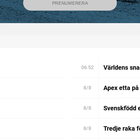
Världens sn
06:52
Apex etta på
8/8
Svenskfödd 
8/8
Tredje raka 
8/8