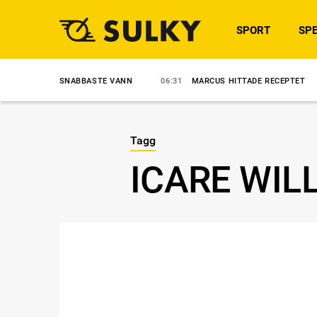
SPORT
SPE
ENS SNABBASTE VANN
06:31
MARCUS HITTADE RECEPTET
8/8
A
Tagg
ICARE WIL