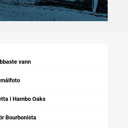
abbaste vann
 målfoto
etta i Hambo Oaks
för Bourbonista