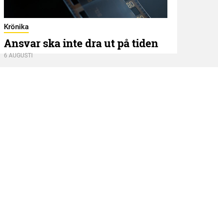
Kröni
När
Krönika
Ansvar ska inte dra ut på tiden
5 AUGU
6 AUGUSTI