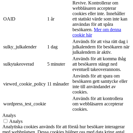
Revive. Kontrollerar om
webbläsaren accepterar
cookies eller inte. Innehåller
OAID
1 år
ett statiskt värde som inte kan
användas för att spåra
besökaren.
Mer om denna
cookie här
Används för att visa rätt dag i
sulky_julkalender
1 dag
julkalendern för besökaren när
julkalendern är aktiv.
Används för att komma ihåg
sulkytakeoverad
5 minuter
att besökaren stängt ned
eventuell takeoverannons.
Används för att spara om
besökaren gett samtycke eller
viewed_cookie_policy
11 månader
inte till användandet av
cookies.
Används för att kontrollera
wordpress_test_cookie
om webbläsaren accepterar
cookies.
Analys
Analys
Analytiska cookies används för att förstå hur besökare interagerar
med webbplatsen. Dessa cookies hjälper oss med data kring antal