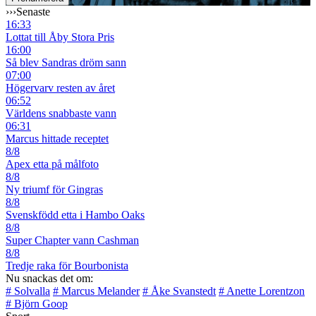
›››
Senaste
16:33
Lottat till Åby Stora Pris
16:00
Så blev Sandras dröm sann
07:00
Högervarv resten av året
06:52
Världens snabbaste vann
06:31
Marcus hittade receptet
8/8
Apex etta på målfoto
8/8
Ny triumf för Gingras
8/8
Svenskfödd etta i Hambo Oaks
8/8
Super Chapter vann Cashman
8/8
Tredje raka för Bourbonista
Nu snackas det om:
# Solvalla
# Marcus Melander
# Åke Svanstedt
# Anette Lorentzon
# Björn Goop