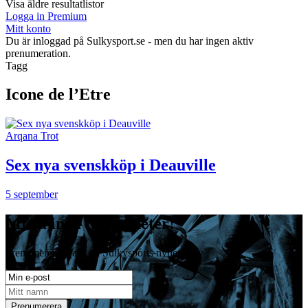
Visa äldre resultatlistor
Logga in Premium
Mitt konto
Du är inloggad på Sulkysport.se - men du har ingen aktiv
prenumeration.
Tagg
Icone de l’Etre
Arqana Trot
Sex nya svenskköp i Deauville
5 september
Missa inga travnyheter!
Prenumerera gratis på Sulkysports nyhetsbrev