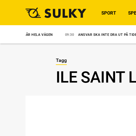
SPORT
SPE
AN GÅR HELA VÄGEN
09:30
ANSVAR SKA INTE DRA UT PÅ TIDEN
0
Tagg
ILE SAINT 