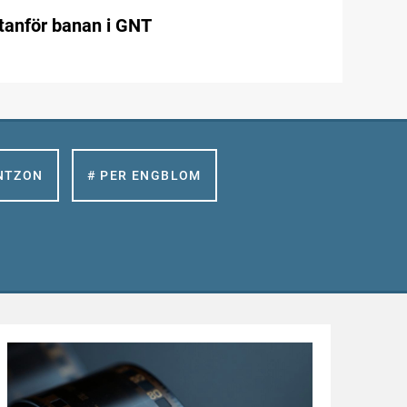
utanför banan i GNT
NTZON
# PER ENGBLOM