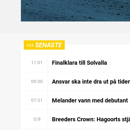
›››
SENASTE
Finalklara till Solvalla
11:01
Ansvar ska inte dra ut på tide
09:30
Melander vann med debutant
07:31
Breeders Crown: Hagoorts stjä
5/8