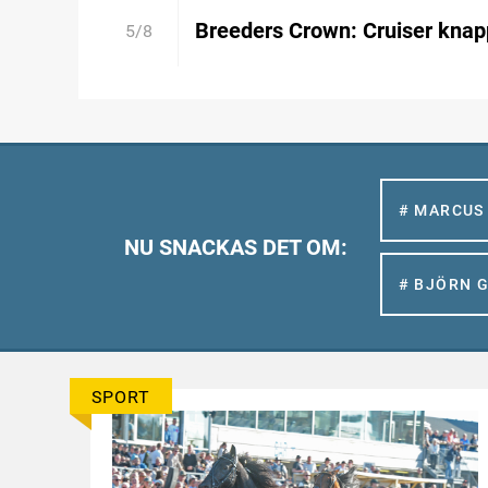
Breeders Crown: Cruiser kna
5/8
# MARCUS
NU SNACKAS DET OM:
# BJÖRN 
SPORT