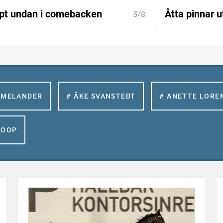
ppt undan i comebacken
Åtta pinnar 
5/8
 MELANDER
# ÅKE SVANSTEDT
# ANETTE LORE
GOOP