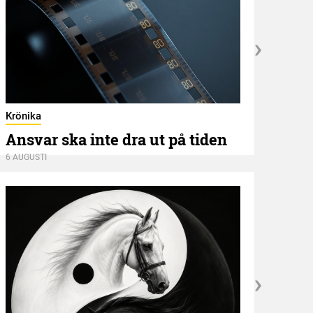
Utbli
Mer
Krönika
Ansvar ska inte dra ut på tiden
6 AUGU
6 AUGUSTI