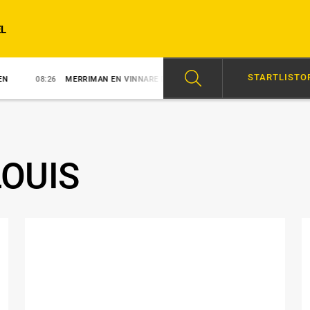
L
STARTLISTO
8:26
MERRIMAN EN VINNARE DIREKT
07:31
MELANDER VANN MED DE
LOUIS