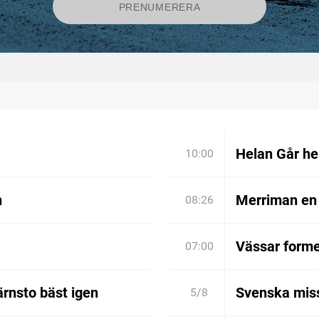
Helan Går he
10:00
n
Merriman en 
08:26
Vässar formen
07:00
rnsto bäst igen
Svenska miss
5/8