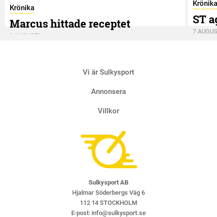
Krönik
Krönika
ST a
Marcus hittade receptet
7 AUGUS
9 AUGUSTI
Vi är Sulkysport
Annonsera
Villkor
Sulkysport AB
Hjalmar Söderbergs Väg 6
112 14 STOCKHOLM
E-post:
info@sulkysport.se