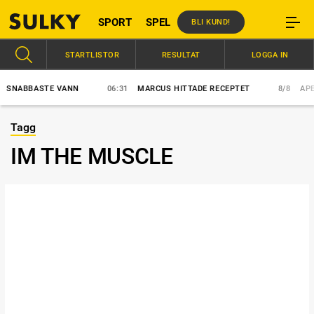
SPORT
SPEL
BLI KUND!
STARTLISTOR
RESULTAT
LOGGA IN
NABBASTE VANN
06:31
MARCUS HITTADE RECEPTET
8/8
APEX E
Tagg
IM THE MUSCLE