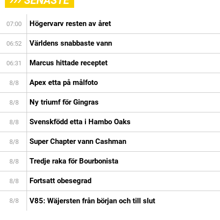
SENASTE
Högervarv resten av året
07:00
Världens snabbaste vann
06:52
Marcus hittade receptet
06:31
Apex etta på målfoto
8/8
Ny triumf för Gingras
8/8
Svenskfödd etta i Hambo Oaks
8/8
Super Chapter vann Cashman
8/8
Tredje raka för Bourbonista
8/8
Fortsatt obesegrad
8/8
V85: Wäjersten från början och till slut
8/8