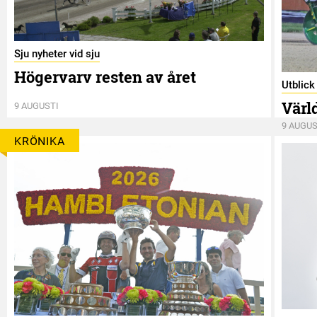
Sju nyheter vid sju
Högervarv resten av året
Utblic
Värl
9 AUGUSTI
9 AUGUS
KRÖNIKA