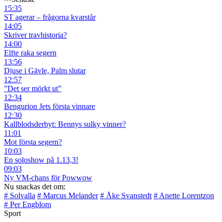
15:35
ST agerar – frågorna kvarstår
14:05
Skriver travhistoria?
14:00
Elfte raka segern
13:56
Djuse i Gävle, Palm slutar
12:57
”Det ser mörkt ut”
12:34
Bengurion Jets första vinnare
12:30
Kallblodsderbyt: Bennys sulky vinner?
11:01
Mot första segern?
10:03
En soloshow på 1.13,3!
09:03
Ny VM-chans för Powwow
Nu snackas det om:
# Solvalla
# Marcus Melander
# Åke Svanstedt
# Anette Lorentzon
# Per Engblom
Sport