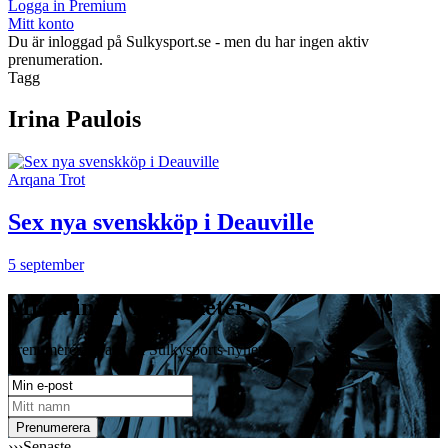
Logga in Premium
Mitt konto
Du är inloggad på Sulkysport.se - men du har ingen aktiv
prenumeration.
Tagg
Irina Paulois
Arqana Trot
Sex nya svenskköp i Deauville
5 september
Missa inga travnyheter!
Prenumerera gratis på Sulkysports nyhetsbrev
›››
Senaste