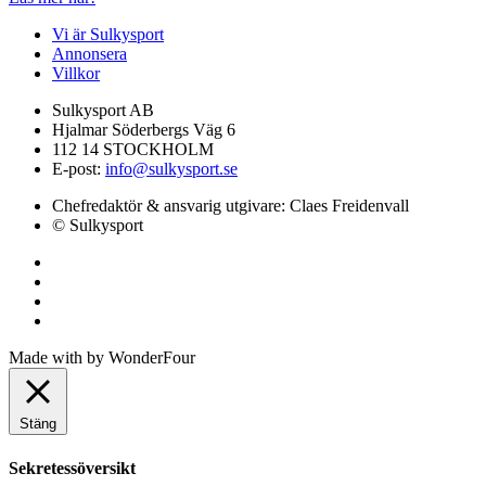
Vi är Sulkysport
Annonsera
Villkor
Sulkysport AB
Hjalmar Söderbergs Väg 6
112 14 STOCKHOLM
E-post:
info@sulkysport.se
Chefredaktör & ansvarig utgivare:
Claes Freidenvall
© Sulkysport
Made with
by
WonderFour
Stäng
Sekretessöversikt