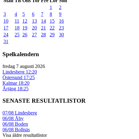
Mån
Tis
Ons
Tor
Fre
Lör
Sön
1
2
3
4
5
6
7
8
9
10
11
12
13
14
15
16
17
18
19
20
21
22
23
24
25
26
27
28
29
30
31
Spelkalendern
fredag 7 augusti 2026
Lindesberg
12:20
Östersund
17:25
Kalmar
18:20
Årjäng
18:25
SENASTE RESULTATLISTOR
07/08
Lindesberg
06/08
Åby
06/08
Boden
06/08
Bollnäs
Visa äldre resultatlistor