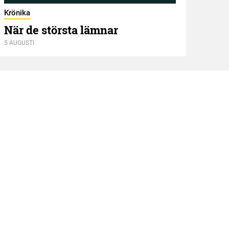
Två
Krönika
När de största lämnar
5 AUGUSTI
4 AUGU