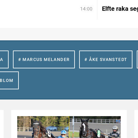
Elfte raka se
14:00
LA
# MARCUS MELANDER
# ÅKE SVANSTEDT
GBLOM