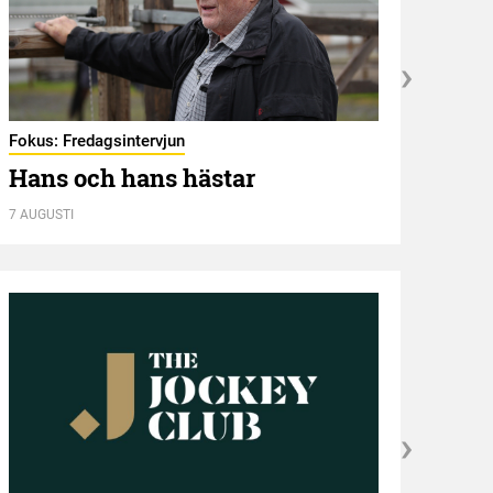
Fokus: Fredagsintervjun
Hambl
Hans och hans hästar
Ny 
7 AUGUSTI
7 AUGU
Kröni