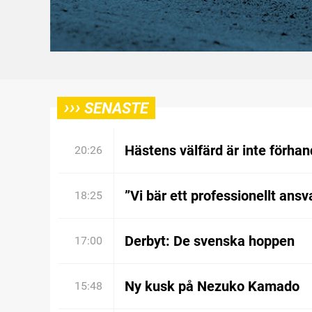
›››
SENASTE
Hästens välfärd är inte förhan
20:26
”Vi bär ett professionellt ansv
18:25
Derbyt: De svenska hoppen
17:00
Ny kusk på Nezuko Kamado
15:48