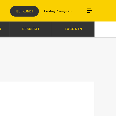
BLI KUND!
Fredag 7 augusti
R
RESULTAT
LOGGA IN
O KAMADO
20:26
HÄSTENS VÄLFÄRD ÄR INTE FÖRHANDLINGSBAR