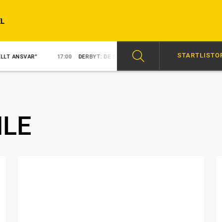
L
STARTLISTO
17:00
DERBYT: DE SVENSKA HOPPEN
15:48
NY KUSK PÅ NEZUK
ILE