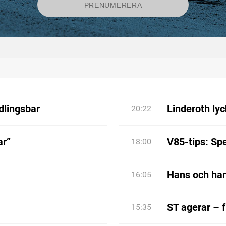
dlingsbar
Linderoth lyc
20:22
ar”
V85-tips: Spe
18:00
Hans och han
16:05
ST agerar – 
15:35