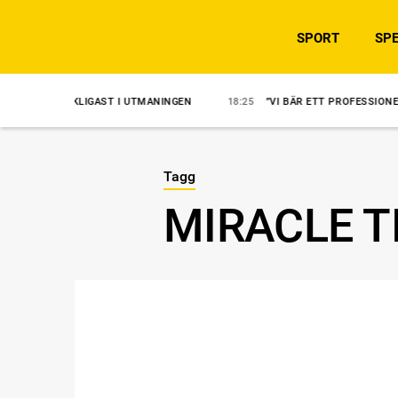
SPORT
SPE
KLIGAST I UTMANINGEN
18:25
”VI BÄR ETT PROFESSIONELLT ANSVAR”
Tagg
MIRACLE T