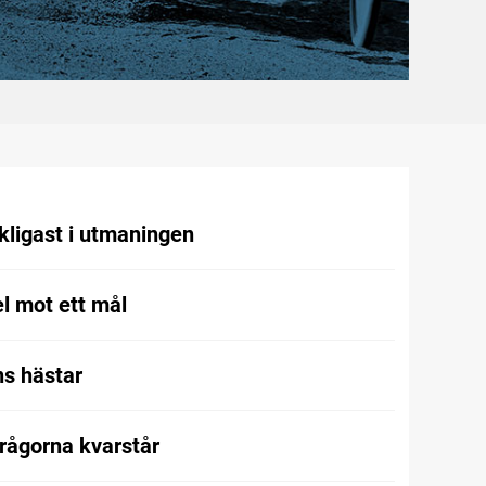
kligast i utmaningen
l mot ett mål
s hästar
frågorna kvarstår