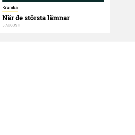
Krönika
När de största lämnar
5 AUGUSTI
Kröni
Två
4 AUGU