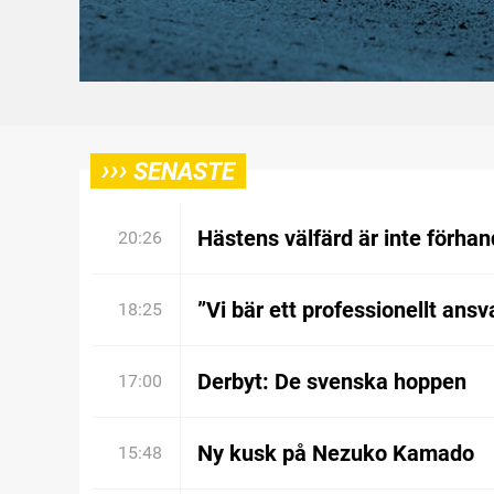
›››
SENASTE
Hästens välfärd är inte förhan
20:26
”Vi bär ett professionellt ansv
18:25
Derbyt: De svenska hoppen
17:00
Ny kusk på Nezuko Kamado
15:48