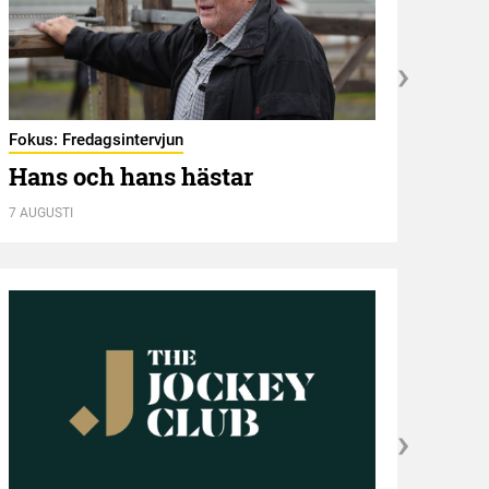
Fokus: Fredagsintervjun
Hambl
Hans och hans hästar
Ny 
7 AUGUSTI
7 AUGU