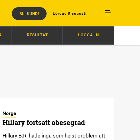
BLI KUND!
Lördag 8 augusti
R
RESULTAT
LOGGA IN
KO KAMADO
20:26
HÄSTENS VÄLFÄRD ÄR INTE FÖRHANDLINGSBAR
Norge
Hillary fortsatt obesegrad
Hillary B.R. hade inga som helst problem att