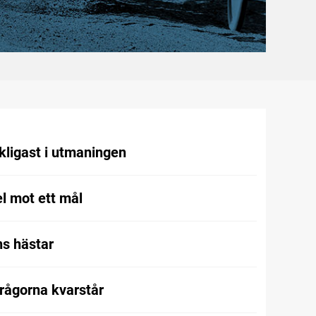
kligast i utmaningen
l mot ett mål
s hästar
frågorna kvarstår