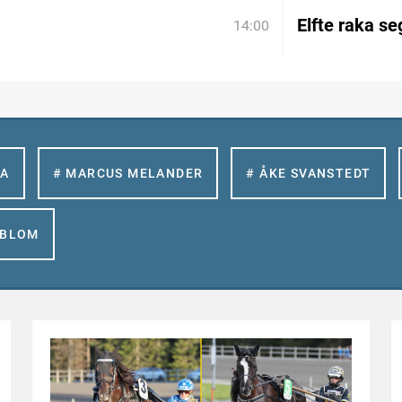
Elfte raka se
14:00
LA
# MARCUS MELANDER
# ÅKE SVANSTEDT
GBLOM