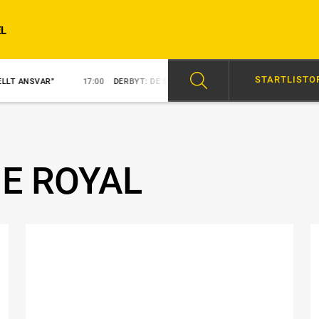
L
STARTLISTO
17:00
DERBYT: DE SVENSKA HOPPEN
15:48
NY KUSK PÅ NEZU
E ROYAL