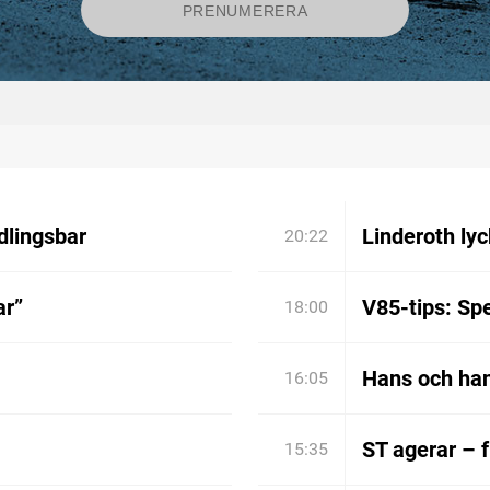
dlingsbar
Linderoth lyc
20:22
ar”
V85-tips: Spe
18:00
Hans och han
16:05
ST agerar – 
15:35