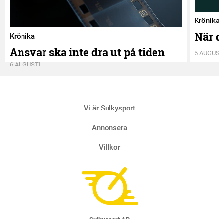
Krönik
När 
Krönika
Ansvar ska inte dra ut på tiden
5 AUGUS
6 AUGUSTI
Vi är Sulkysport
Annonsera
Villkor