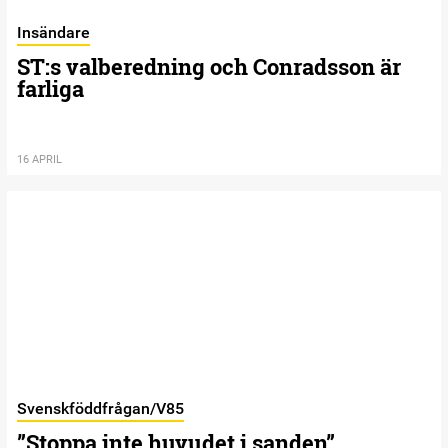
Insändare
ST:s valberedning och Conradsson är
farliga
16 APRIL
Svenskföddfrågan/V85
”Stoppa inte huvudet i sanden”,