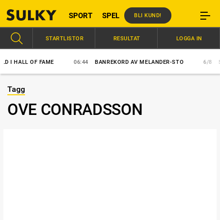
SPORT
SPEL
BLI KUND!
STARTLISTOR
RESULTAT
LOGGA IN
I HALL OF FAME
06:44
BANREKORD AV MELANDER-STO
6/8
SVE
Tagg
OVE CONRADSSON