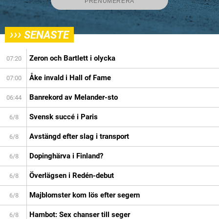
›››
SENASTE
Zeron och Bartlett i olycka
07:20
Åke invald i Hall of Fame
07:00
Banrekord av Melander-sto
06:44
Svensk succé i Paris
6/8
Avstängd efter slag i transport
6/8
Dopinghärva i Finland?
6/8
Överlägsen i Redén-debut
6/8
Majblomster kom lös efter segern
6/8
Hambot: Sex chanser till seger
6/8