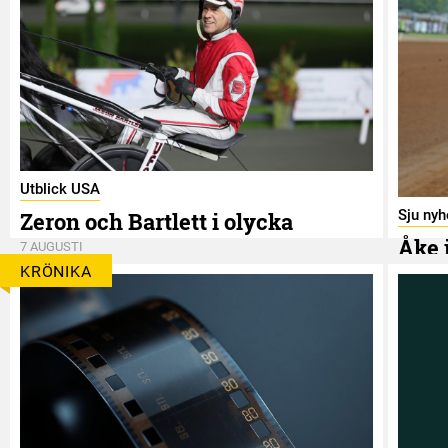
Utblick USA
Sju nyh
Zeron och Bartlett i olycka
Åke 
7 AUGUSTI
KRÖNIKA
7 AUGUS