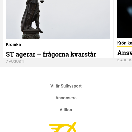
Krönik
Krönika
Ansv
ST agerar – frågorna kvarstår
6 AUGUS
7 AUGUSTI
Vi är Sulkysport
Annonsera
Villkor