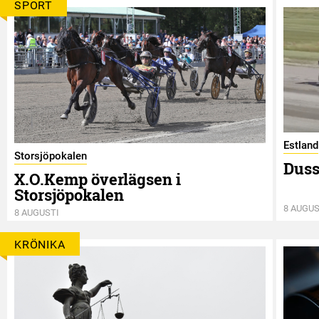
SPORT
Estland
Storsjöpokalen
Duss
X.O.Kemp överlägsen i
Storsjöpokalen
8 AUGUS
8 AUGUSTI
KRÖNIKA