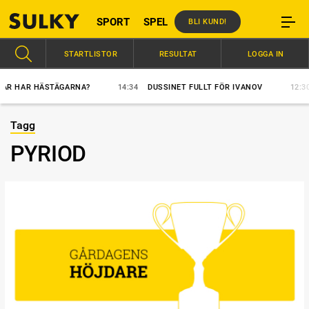
SPORT
SPEL
BLI KUND!
STARTLISTOR
RESULTAT
LOGGA IN
 HAR HÄSTÄGARNA?
14:34
DUSSINET FULLT FÖR IVANOV
12:30
H
Tagg
PYRIOD