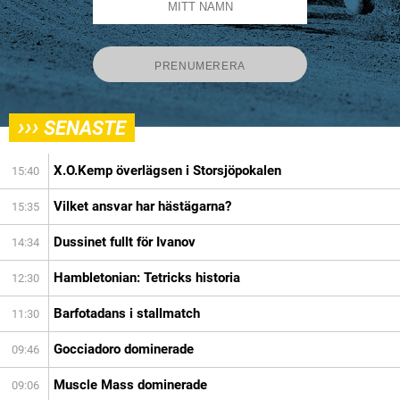
›››
SENASTE
X.O.Kemp överlägsen i Storsjöpokalen
15:40
Vilket ansvar har hästägarna?
15:35
Dussinet fullt för Ivanov
14:34
Hambletonian: Tetricks historia
12:30
Barfotadans i stallmatch
11:30
Gocciadoro dominerade
09:46
Muscle Mass dominerade
09:06