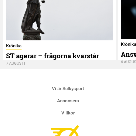
Krönik
Krönika
Ansv
ST agerar – frågorna kvarstår
6 AUGUS
7 AUGUSTI
Vi är Sulkysport
Annonsera
Villkor