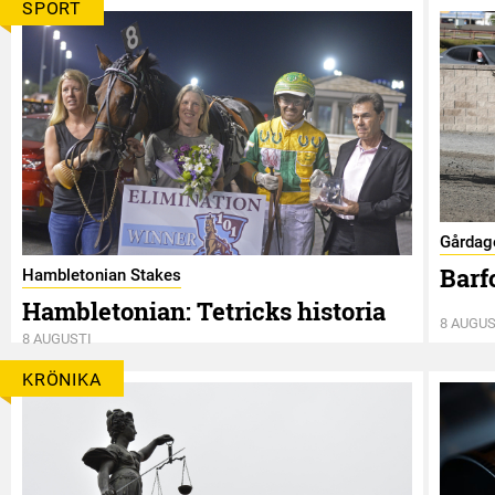
SPORT
Gårdag
Barf
Hambletonian Stakes
Hambletonian: Tetricks historia
8 AUGUS
8 AUGUSTI
KRÖNIKA