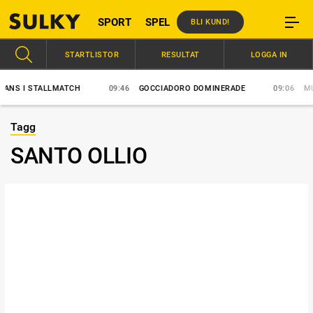
SPORT
SPEL
BLI KUND!
STARTLISTOR
RESULTAT
LOGGA IN
S I STALLMATCH
09:46
GOCCIADORO DOMINERADE
09:06
MUSC
Tagg
SANTO OLLIO