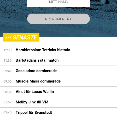
›››
SENASTE
Hambletonian: Tetricks historia
12:30
Barfotadans i stallmatch
11:30
Gocciadoro dominerade
09:46
Muscle Mass dominerade
09:06
Vinst för Lucas Wallin
08:31
Mellby Jinx till VM
07:57
Trippel för Svanstedt
07:40