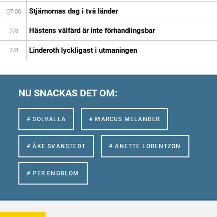
Stjärnornas dag i två länder
07:00
Hästens välfärd är inte förhandlingsbar
7/8
Linderoth lyckligast i utmaningen
7/8
NU SNACKAS DET OM:
# SOLVALLA
# MARCUS MELANDER
# ÅKE SVANSTEDT
# ANETTE LORENTZON
# PER ENGBLOM