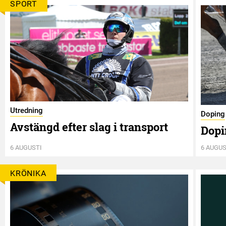
SPORT
Utredning
Doping
Avstängd efter slag i transport
Dopi
6 AUGUSTI
6 AUGUS
KRÖNIKA