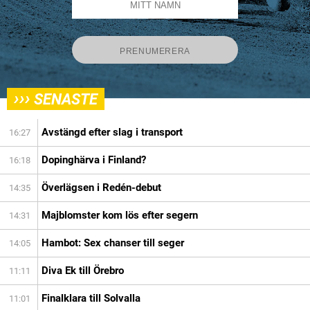
›››
SENASTE
Avstängd efter slag i transport
16:27
Dopinghärva i Finland?
16:18
Överlägsen i Redén-debut
14:35
Majblomster kom lös efter segern
14:31
Hambot: Sex chanser till seger
14:05
Diva Ek till Örebro
11:11
Finalklara till Solvalla
11:01