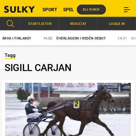
SPORT
SPEL
BLI KUND!
STARTLISTOR
RESULTAT
LOGGA IN
A I FINLAND?
14:35
ÖVERLÄGSEN I REDÉN-DEBUT
14:31
MAJBL
Tagg
SIGILL CARJAN