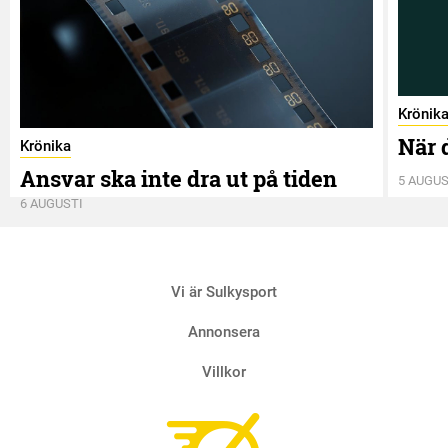
Krönik
När 
Krönika
Ansvar ska inte dra ut på tiden
5 AUGUS
6 AUGUSTI
Vi är Sulkysport
Annonsera
Villkor