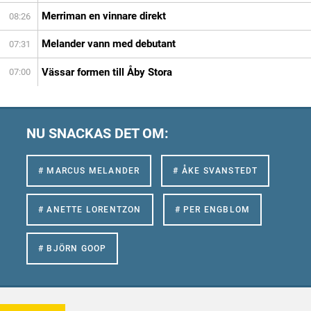
Merriman en vinnare direkt
08:26
Melander vann med debutant
07:31
Vässar formen till Åby Stora
07:00
NU SNACKAS DET OM:
# MARCUS MELANDER
# ÅKE SVANSTEDT
# ANETTE LORENTZON
# PER ENGBLOM
# BJÖRN GOOP