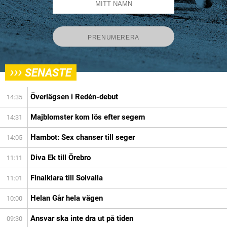
›››
SENASTE
Överlägsen i Redén-debut
14:35
Majblomster kom lös efter segern
14:31
Hambot: Sex chanser till seger
14:05
Diva Ek till Örebro
11:11
Finalklara till Solvalla
11:01
Helan Går hela vägen
10:00
Ansvar ska inte dra ut på tiden
09:30