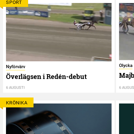
SPORT
Olycka
Nyförvärv
Majb
Överlägsen i Redén-debut
6 AUGUSTI
6 AUGUS
KRÖNIKA