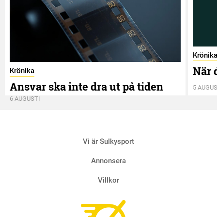
Krönik
När 
Krönika
Ansvar ska inte dra ut på tiden
5 AUGUS
6 AUGUSTI
Vi är Sulkysport
Annonsera
Villkor