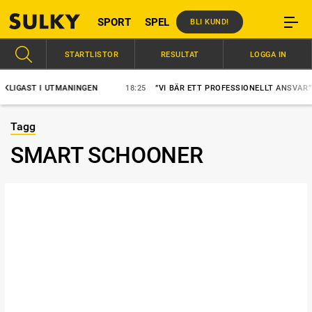
SPORT
SPEL
BLI KUND!
STARTLISTOR
RESULTAT
LOGGA IN
GAST I UTMANINGEN
18:25
”VI BÄR ETT PROFESSIONELLT ANSVAR”
Tagg
SMART SCHOONER