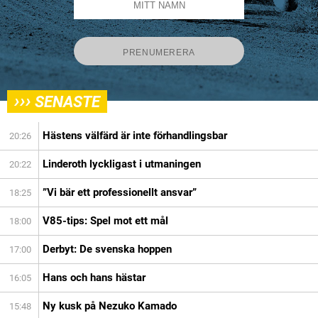
›››
SENASTE
Hästens välfärd är inte förhandlingsbar
20:26
Linderoth lyckligast i utmaningen
20:22
”Vi bär ett professionellt ansvar”
18:25
V85-tips: Spel mot ett mål
18:00
Derbyt: De svenska hoppen
17:00
Hans och hans hästar
16:05
Ny kusk på Nezuko Kamado
15:48