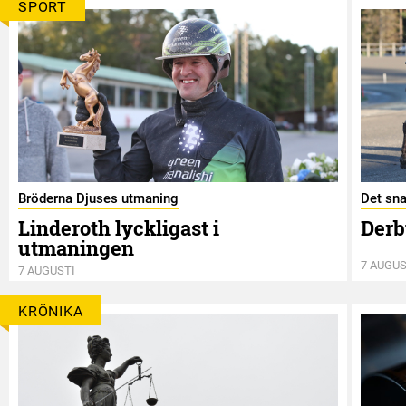
SPORT
Bröderna Djuses utmaning
Det sna
Linderoth lyckligast i
Derb
utmaningen
7 AUGUS
7 AUGUSTI
KRÖNIKA