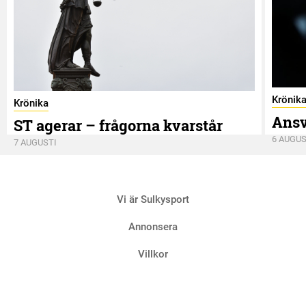
Krönik
Krönika
Ansv
ST agerar – frågorna kvarstår
6 AUGUS
7 AUGUSTI
Vi är Sulkysport
Annonsera
Villkor