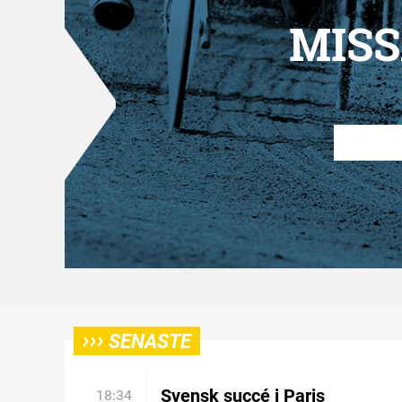
MISS
›››
SENASTE
Svensk succé i Paris
18:34