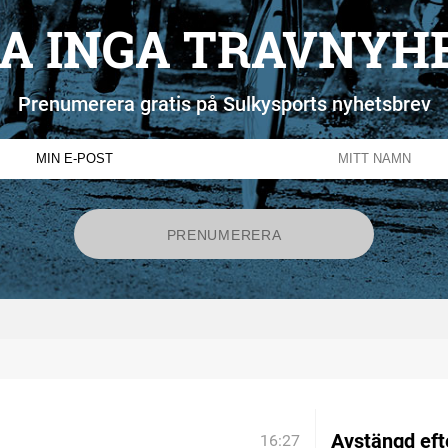
A INGA TRAVNYH
Prenumerera gratis på Sulkysports nyhetsbrev
Avstängd efte
16:27