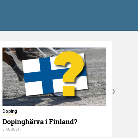
Nyför
Doping
Öve
Dopinghärva i Finland?
6 AUGUSTI
6 AUGU