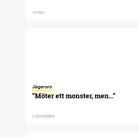
18 MAJ
Jägersro
”Möter ett monster, men…”
2 NOVEMBER