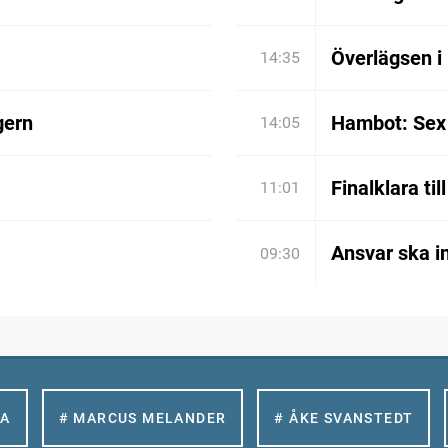
Överlägsen i
14:35
gern
Hambot: Sex 
14:05
Finalklara til
11:01
Ansvar ska in
09:30
LA
# MARCUS MELANDER
# ÅKE SVANSTEDT