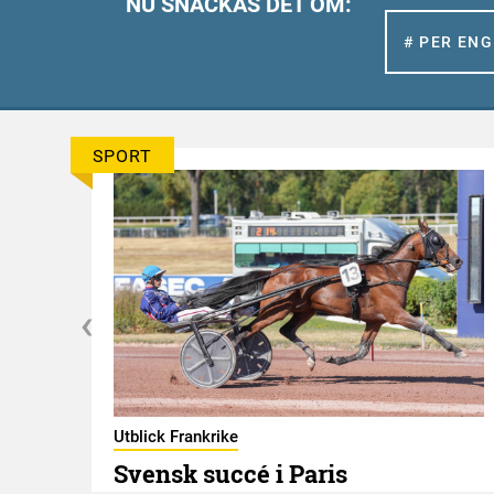
NU SNACKAS DET OM:
# PER EN
SPORT
er
Utblick Frankrike
Svensk succé i Paris