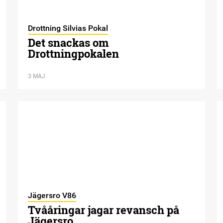
Drottning Silvias Pokal
Det snackas om
Drottningpokalen
3 MAJ
Jägersro V86
Tvååringar jagar revansch på
Jägersro