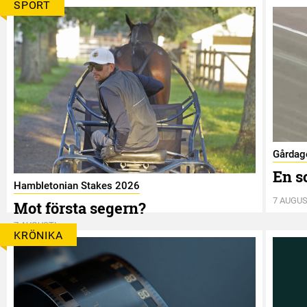
SPORT
Gårdag
En s
Hambletonian Stakes 2026
7 AUGUS
Mot första segern?
7 AUGUSTI
KRÖNIKA