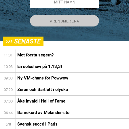
›››
SENASTE
Mot första segern?
11:01
En soloshow på 1.13,3!
10:03
Ny VM-chans för Powwow
09:03
Zeron och Bartlett i olycka
07:20
Åke invald i Hall of Fame
07:00
Banrekord av Melander-sto
06:44
Svensk succé i Paris
6/8