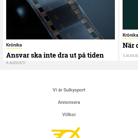
Krönik
När 
Krönika
Ansvar ska inte dra ut på tiden
5 AUGUS
6 AUGUSTI
Vi är Sulkysport
Annonsera
Villkor