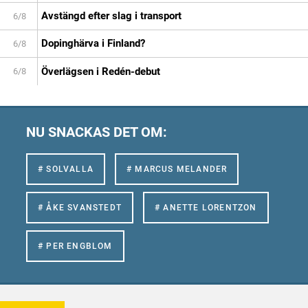
Avstängd efter slag i transport
6/8
Dopinghärva i Finland?
6/8
Överlägsen i Redén-debut
6/8
NU SNACKAS DET OM:
# SOLVALLA
# MARCUS MELANDER
# ÅKE SVANSTEDT
# ANETTE LORENTZON
# PER ENGBLOM