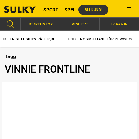
SPORT
SPEL
BLI KUND!
STARTLISTOR
RESULTAT
LOGGA IN
03
EN SOLOSHOW PÅ 1.13,3!
09:03
NY VM-CHANS FÖR POWWOW
Tagg
VINNIE FRONTLINE