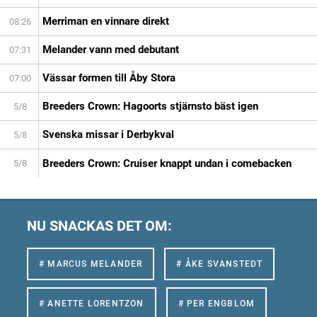
Merriman en vinnare direkt
08:26
Melander vann med debutant
07:31
Vässar formen till Åby Stora
07:00
Breeders Crown: Hagoorts stjärnsto bäst igen
5/8
Svenska missar i Derbykval
5/8
Breeders Crown: Cruiser knappt undan i comebacken
5/8
NU SNACKAS DET OM:
# MARCUS MELANDER
# ÅKE SVANSTEDT
# ANETTE LORENTZON
# PER ENGBLOM