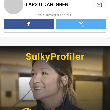
LARS G DAHLGREN
DELA
ARTIKELN SOCIALT
:
SulkyProfiler