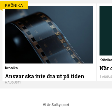
KRÖNIKA
Krönik
När 
Krönika
Ansvar ska inte dra ut på tiden
5 AUGUS
6 AUGUSTI
Vi är Sulkysport