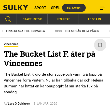
SPORT
SPEL
BLI KUND!
STARTLISTOR
RESULTAT
LOGGA IN
FINALKLARA TILL SOLVALLA
10:00
HELAN GÅR HELA VÄGEN
09:3
Vincennes
The Bucket List F. åter på
Vincennes
The Bucket List F. gjorde stor succé och vann två lopp på
Vincennes förra vintern. Nu är han tillbaka där och Helena
Burman har hittat en kanonuppgift åt sin starka fux på
söndag.
AV
Lars G Dahlgren
3 JANUARI 2020