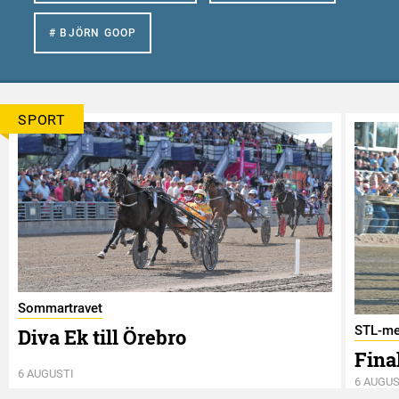
# BJÖRN GOOP
SPORT
Sommartravet
STL-me
Diva Ek till Örebro
Final
6 AUGUSTI
6 AUGUS