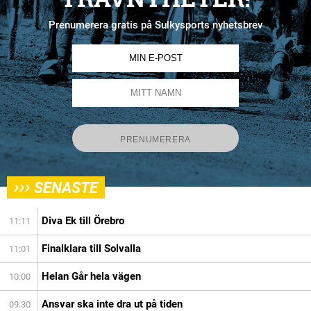
Prenumerera gratis på Sulkysports nyhetsbrev
›››
SENASTE
Diva Ek till Örebro
11:11
Finalklara till Solvalla
11:01
Helan Går hela vägen
10:00
Ansvar ska inte dra ut på tiden
09:30