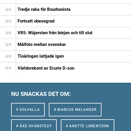
Tredje raka för Bourbonista
8/8
Fortsatt obesegrad
8/8
V85: Wäjersten från början och till slut
8/8
Målfoto mellan svenskar
8/8
Tioåringen lattjade igen
8/8
Världsrekord av Ecurie D-son
8/8
NU SNACKAS DET OM:
# SOLVALLA
# MARCUS MELANDER
# ÅKE SVANSTEDT
# ANETTE LORENTZON