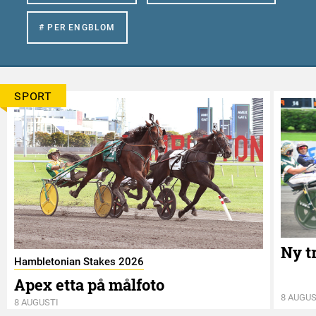
# PER ENGBLOM
SPORT
Ny t
Hambletonian Stakes 2026
Apex etta på målfoto
8 AUGUS
8 AUGUSTI