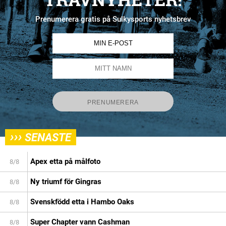
Prenumerera gratis på Sulkysports nyhetsbrev
›››
SENASTE
Apex etta på målfoto
8/8
Ny triumf för Gingras
8/8
Svenskfödd etta i Hambo Oaks
8/8
Super Chapter vann Cashman
8/8