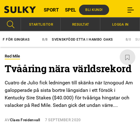
SPORT
SPEL
BLI KUND!
STARTLISTOR
RESULTAT
LOGGA IN
ÖR GINGRAS
8/8
SVENSKFÖDD ETTA I HAMBO OAKS
8/8
SUPER
Red Mile
Tvååring nära världsrekord
Cuatro de Julio fick ledningen till skänks när Iznogoud Am
galopperade på sista bortre långsidan i ett försök i
Kentucky Sire Stakes ($40.000) för tvååriga hingstar och
valacker på Red Mile. Sedan gick det undan värre....
AV
Claes Freidenvall
7 SEPTEMBER 2020