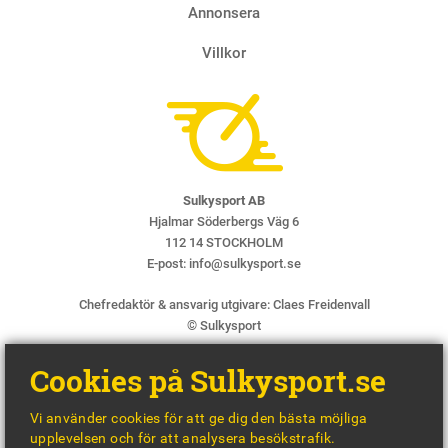
Annonsera
Villkor
Sulkysport AB
Hjalmar Söderbergs Väg 6
112 14 STOCKHOLM
E-post:
info@sulkysport.se
Chefredaktör & ansvarig utgivare:
Claes Freidenvall
© Sulkysport
Cookies på Sulkysport.se
Vi använder cookies för att ge dig den bästa möjliga
upplevelsen och för att analysera besökstrafik.