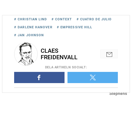
# CHRISTIAN LIND
# CONTEXT
# CUATRO DE JULIO
# DARLENE HANOVER
# EMPRESSIVE HILL
# JAN JOHNSON
CLAES
FREIDENVALL
DELA
ARTIKELN SOCIALT
:
Cuatro de Julio vann på 1.09,5 på Red Mile igår. Foto: Amanda
Stephens