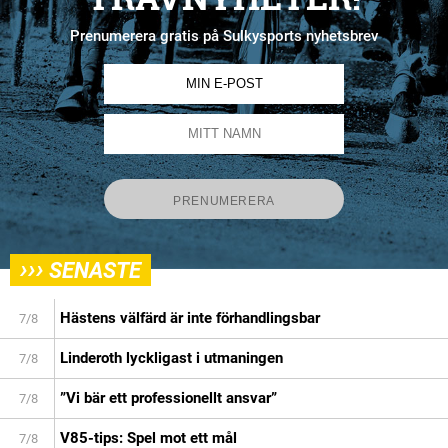
Prenumerera gratis på Sulkysports nyhetsbrev
›››
SENASTE
Hästens välfärd är inte förhandlingsbar
7/8
Linderoth lyckligast i utmaningen
7/8
”Vi bär ett professionellt ansvar”
7/8
V85-tips: Spel mot ett mål
7/8