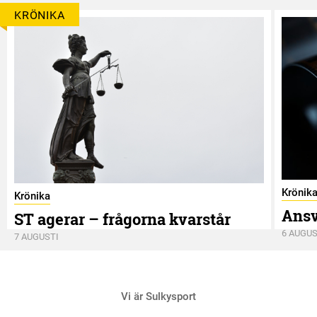
KRÖNIKA
Krönik
Krönika
Ansv
ST agerar – frågorna kvarstår
6 AUGUS
7 AUGUSTI
Vi är Sulkysport