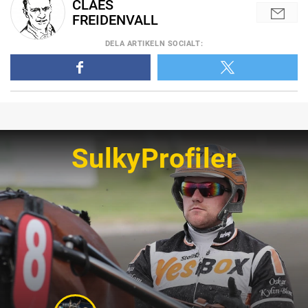
CLAES
FREIDENVALL
DELA
ARTIKELN SOCIALT
:
SulkyProfiler