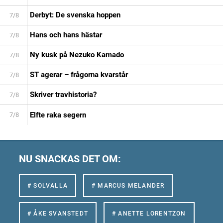
Derbyt: De svenska hoppen
7/8
Hans och hans hästar
7/8
Ny kusk på Nezuko Kamado
7/8
ST agerar – frågorna kvarstår
7/8
Skriver travhistoria?
7/8
Elfte raka segern
7/8
NU SNACKAS DET OM:
# SOLVALLA
# MARCUS MELANDER
# ÅKE SVANSTEDT
# ANETTE LORENTZON