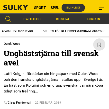
SPORT
SPEL
BLI KUND!
STARTLISTOR
RESULTAT
LOGGA IN
ST I UTMANINGEN
7/8
”VI BÄR ETT PROFESSIONELLT ANSVAR”
7/
Quick Wood
Unghäststjärna till svensk
avel
Lutfi Kolgjini förstärker sin hingstpark med Quick Wood
och den franska unghäststjärnan stallas upp i Sverige i år.
En häst som Kolgjini och en grupp svenskar var nära köpa
tidigt som treåring...
AV
Claes Freidenvall
22 FEBRUARI 2019