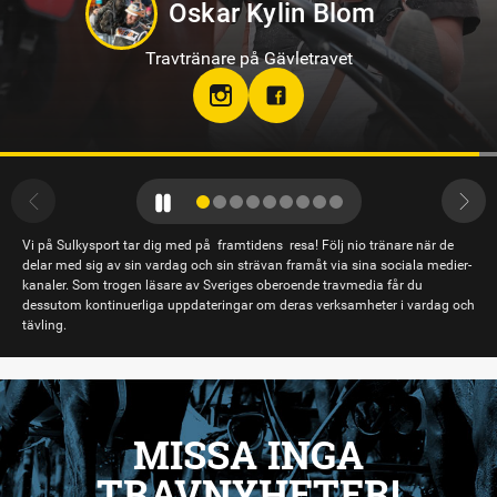
Philip Di Luca
Travtränare på Sundbyholmstravet i Eskilstuna
hloclucaboy
Vi på Sulkysport tar dig med på framtidens resa! Följ nio tränare när de
delar med sig av sin vardag och sin strävan framåt via sina sociala medier-
kanaler. Som trogen läsare av Sveriges oberoende travmedia får du
dessutom kontinuerliga uppdateringar om deras verksamheter i vardag och
tävling.
MISSA INGA
TRAVNYHETER!