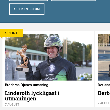
# PER ENGBLOM
SPORT
Bröderna Djuses utmaning
Det sna
Linderoth lyckligast i
Derb
utmaningen
7 AUGUS
7 AUGUSTI