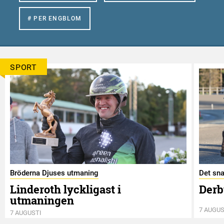
# PER ENGBLOM
SPORT
Bröderna Djuses utmaning
Det sna
Linderoth lyckligast i
Derb
utmaningen
7 AUGUS
7 AUGUSTI