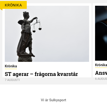
KRÖNIKA
Krönik
Krönika
Ansv
ST agerar – frågorna kvarstår
6 AUGUS
7 AUGUSTI
Vi är Sulkysport