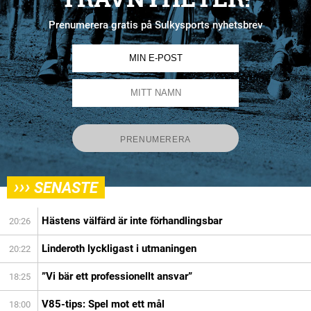
Prenumerera gratis på Sulkysports nyhetsbrev
›››
SENASTE
Hästens välfärd är inte förhandlingsbar
20:26
Linderoth lyckligast i utmaningen
20:22
”Vi bär ett professionellt ansvar”
18:25
V85-tips: Spel mot ett mål
18:00