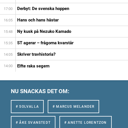
Derbyt: De svenska hoppen
17:00
Hans och hans hästar
16:05
Ny kusk på Nezuko Kamado
15:48
ST agerar – frågorna kvarstår
15:35
Skriver travhistoria?
14:05
Elfte raka segern
14:00
NU SNACKAS DET OM:
# SOLVALLA
# MARCUS MELANDER
# ÅKE SVANSTEDT
# ANETTE LORENTZON