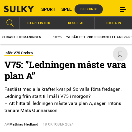
SPORT
SPEL
BLI KUND!
STARTLISTOR
RESULTAT
LOGGA IN
ST I UTMANINGEN
18:25
”VI BÄR ETT PROFESSIONELLT ANSVAR”
Inför V75 Örebro
V75: ”Ledningen måste vara
plan A”
Fastlåst med alla krafter kvar på Solvalla förra fredagen.
Ledning från start till mål i V75 i morgon?
– Att hitta till ledningen måste vara plan A, säger Tritons
tränare Mats Gunnarsson.
AV
Mathias Hedlund
18 OKTOBER 2024