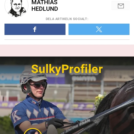
MATHIAS
HEDLUND
DELA
ARTIKELN SOCIALT
:
SulkyProfiler