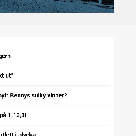
gern
t ut”
byt: Bennys sulky vinner?
på 1.13,3!
tlett i olycka