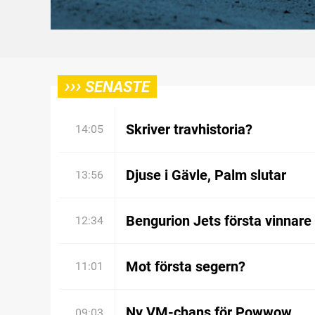
›››
SENASTE
Skriver travhistoria?
14:05
Djuse i Gävle, Palm slutar
13:56
Bengurion Jets första vinnare
12:34
Mot första segern?
11:01
Ny VM-chans för Powwow
09:03