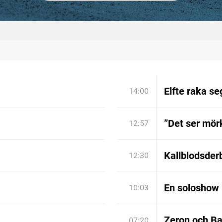
Elfte raka se
14:00
”Det ser mörk
12:57
Kallblodsder
12:30
En soloshow 
10:03
Zeron och Bar
07:20