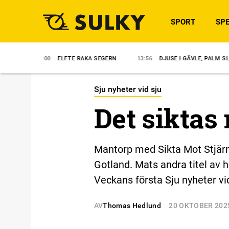
SPORT
SPE
14:00
ELFTE RAKA SEGERN
13:56
DJUSE I GÄVLE, PALM SLUTAR
Sju nyheter vid sju
Det siktas
Mantorp med Sikta Mot Stjärn
Gotland. Mats andra titel av 
Veckans första Sju nyheter vid
AV
Thomas Hedlund
20 OKTOBER 202