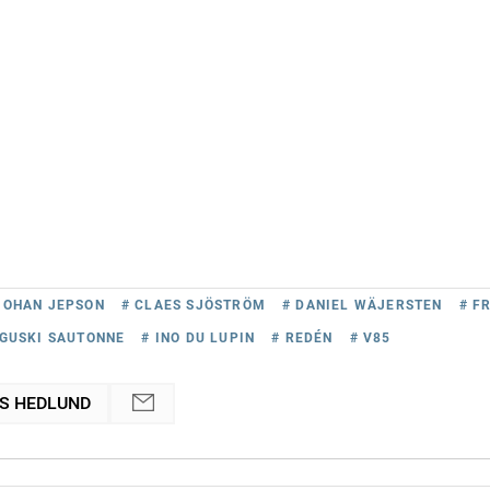
JOHAN JEPSON
# CLAES SJÖSTRÖM
# DANIEL WÄJERSTEN
# F
IGUSKI SAUTONNE
# INO DU LUPIN
# REDÉN
# V85
S HEDLUND