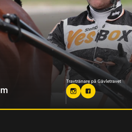
Travtränare på Axevalla
on