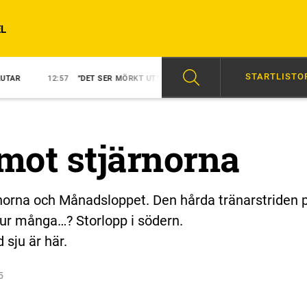
L
STARTLISTO
12:57
”DET SER MÖRKT UT”
12:34
BENGURION JETS FÖRSTA VINNARE
 mot stjärnorna
orna och Månadsloppet. Den hårda tränarstriden 
hur många…? Storlopp i södern.
 sju är här.
5