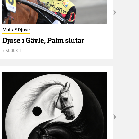
Mats E Djuse
Utbli
Djuse i Gävle, Palm slutar
”De
7 AUGUSTI
7 AUGU
Kröni