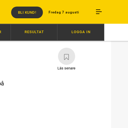
BLI KUND!
Fredag 7 augusti
R
RESULTAT
LOGGA IN
14:05
SKRIVER TRAVHISTORIA?
14:00
ELFTE RAKA SEGERN
Läs senare
på