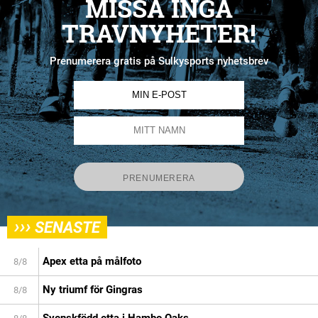
MISSA INGA
TRAVNYHETER!
Prenumerera gratis på Sulkysports nyhetsbrev
›››
SENASTE
Apex etta på målfoto
8/8
Ny triumf för Gingras
8/8
Svenskfödd etta i Hambo Oaks