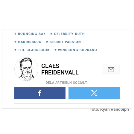
# BOUNCING BAX
# CELEBRITY RUTH
# HARRISBURG
# SECRET PASSION
# THE BLACK BOOK
# WINDSONG SOPRANO
CLAES
FREIDENVALL
DELA
ARTIKELN SOCIALT
:
Agenten Björn Norén ropade in flera hästar i Harrisburg igår.
Foto: Ryan Randolph