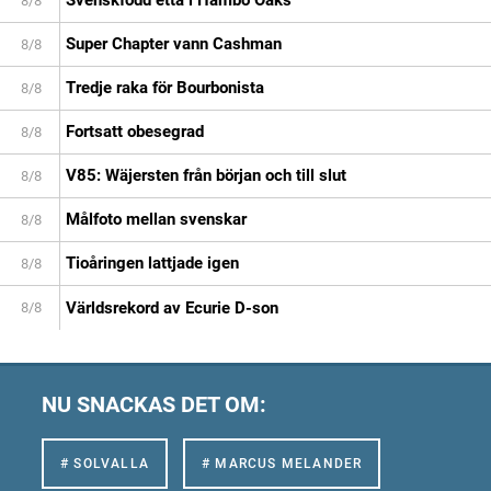
8/8
Super Chapter vann Cashman
8/8
Tredje raka för Bourbonista
8/8
Fortsatt obesegrad
8/8
V85: Wäjersten från början och till slut
8/8
Målfoto mellan svenskar
8/8
Tioåringen lattjade igen
8/8
Världsrekord av Ecurie D-son
8/8
NU SNACKAS DET OM:
# SOLVALLA
# MARCUS MELANDER