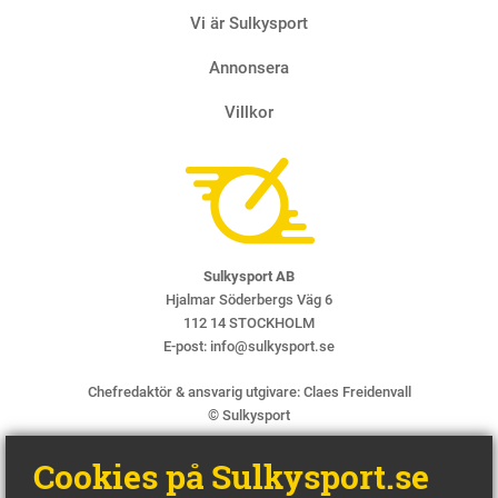
Vi är Sulkysport
Annonsera
Villkor
Sulkysport AB
Hjalmar Söderbergs Väg 6
112 14 STOCKHOLM
E-post:
info@sulkysport.se
Chefredaktör & ansvarig utgivare:
Claes Freidenvall
© Sulkysport
Cookies på Sulkysport.se