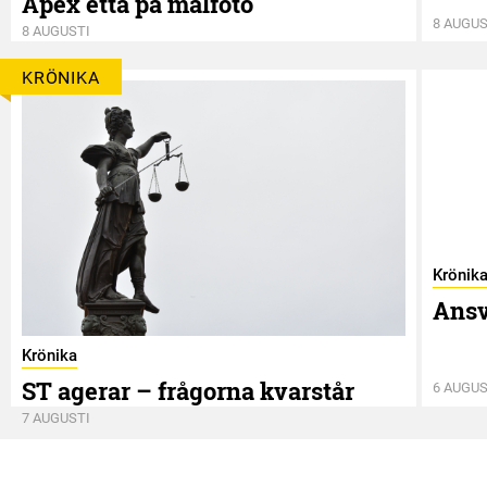
Apex etta på målfoto
8 AUGUS
8 AUGUSTI
KRÖNIKA
Krönik
Ansv
Krönika
ST agerar – frågorna kvarstår
6 AUGUS
7 AUGUSTI