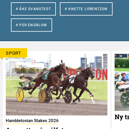
# ÅKE SVANSTEDT
# ANETTE LORENTZON
# PER ENGBLOM
SPORT
Ny t
Hambletonian Stakes 2026