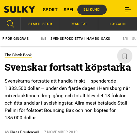
SPORT
SPEL
BLI KUND!
STARTLISTOR
RESULTAT
LOGGA IN
ÖR GINGRAS
8/8
SVENSKFÖDD ETTA I HAMBO OAKS
8/8
SUPER
The Black Book
Svenskar fortsatt köpstarka
Svenskarna fortsatte att handla friskt – spenderade
1.333.500 dollar – under den fjärde dagen i Harrisburg när
mixedauktionen drog igång och totalt blev det 13 fölston
och åtta andelar i avelshingstar. Allra mest betalade Stall
Pellini för fölstoet Bouncing Bax och hon köptes för
135.000 dollar.
AV
Claes Freidenvall
7 NOVEMBER 2019