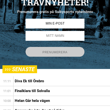
TRAVNYHETER!
Prenumerera gratis på Sulkysports nyhetsbrev
›››
SENASTE
Diva Ek till Örebro
11:11
Finalklara till Solvalla
11:01
Helan Går hela vägen
10:00