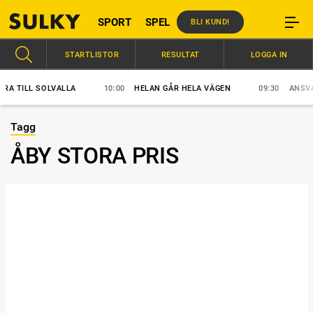
SPORT
SPEL
BLI KUND!
STARTLISTOR
RESULTAT
LOGGA IN
ILL SOLVALLA
10:00
HELAN GÅR HELA VÄGEN
09:30
ANSVAR SKA
Tagg
ÅBY STORA PRIS