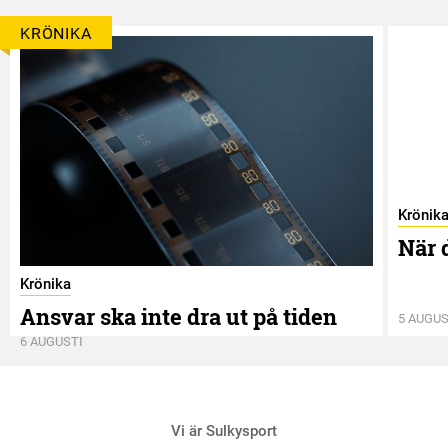
KRÖNIKA
Krönik
När 
Krönika
Ansvar ska inte dra ut på tiden
5 AUGUS
6 AUGUSTI
Vi är Sulkysport