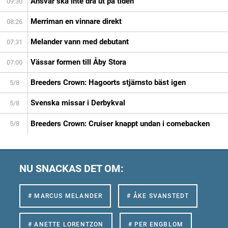
Ansvar ska inte dra ut på tiden
09:30
Merriman en vinnare direkt
08:26
Melander vann med debutant
07:31
Vässar formen till Åby Stora
07:00
Breeders Crown: Hagoorts stjärnsto bäst igen
5/8
Svenska missar i Derbykval
5/8
Breeders Crown: Cruiser knappt undan i comebacken
5/8
NU SNACKAS DET OM:
# MARCUS MELANDER
# ÅKE SVANSTEDT
# ANETTE LORENTZON
# PER ENGBLOM