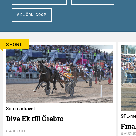
# BJÖRN GOOP
SPORT
Sommartravet
STL-me
Diva Ek till Örebro
Final
6 AUGUSTI
6 AUGUS