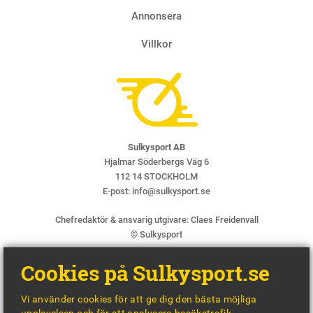
Annonsera
Villkor
Sulkysport AB
Hjalmar Söderbergs Väg 6
112 14 STOCKHOLM
E-post:
info@sulkysport.se
Chefredaktör & ansvarig utgivare:
Claes Freidenvall
© Sulkysport
Cookies på Sulkysport.se
Vi använder cookies för att ge dig den bästa möjliga