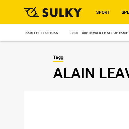
SPORT
SPE
CH BARTLETT I OLYCKA
07:00
ÅKE INVALD I HALL OF FAME
06:4
Tagg
ALAIN LEA