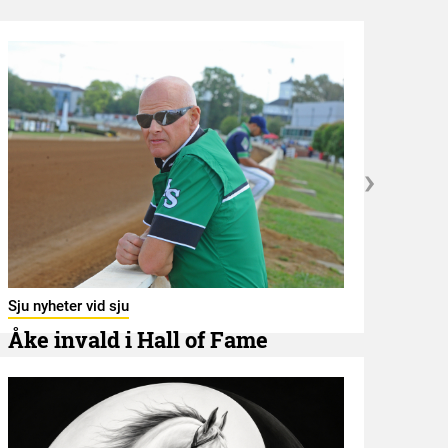
Utbli
Ban
Sju nyheter vid sju
7 AUGU
Åke invald i Hall of Fame
7 AUGUSTI