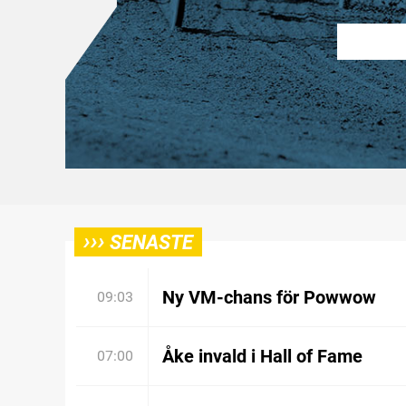
›››
SENASTE
Ny VM-chans för Powwow
09:03
Åke invald i Hall of Fame
07:00