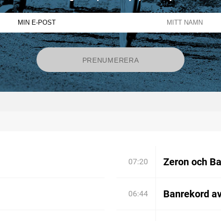
Zeron och Bar
07:20
Banrekord a
06:44