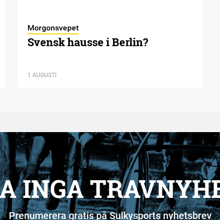
Morgonsvepet
Svensk hausse i Berlin?
1 AUGUSTI
A INGA TRAVNYH
Prenumerera gratis på Sulkysports nyhetsbrev