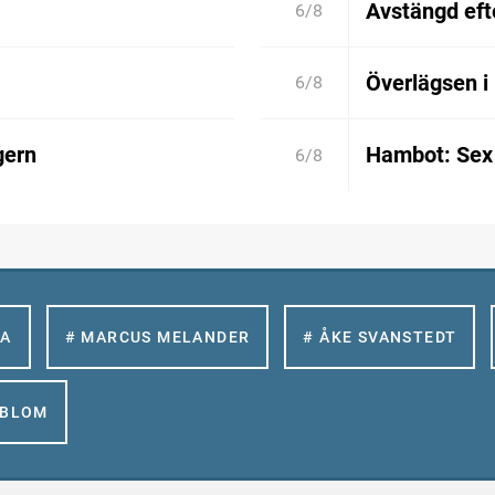
Avstängd efte
6/8
Överlägsen i
6/8
gern
Hambot: Sex 
6/8
LA
# MARCUS MELANDER
# ÅKE SVANSTEDT
GBLOM