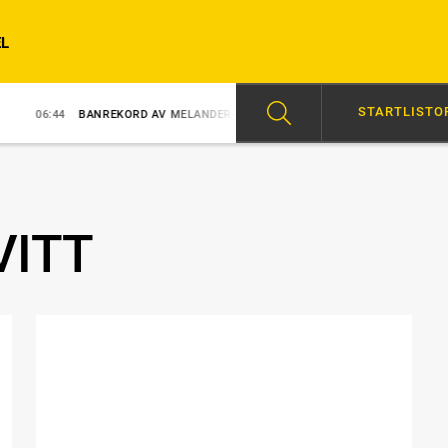
L
STARTLISTO
4
BANREKORD AV MELANDER-STO
6/8
SVENSK SUCCÉ I PARIS
09
VITT