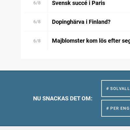
Svensk succé i Paris
6/8
Dopinghärva i Finland?
6/8
Majblomster kom lös efter se
6/8
# SOLVAL
NU SNACKAS DET OM:
# PER EN