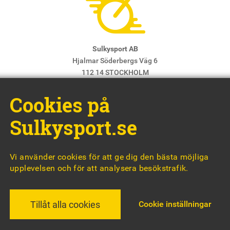
Sulkysport AB
Hjalmar Söderbergs Väg 6
112 14 STOCKHOLM
E-post:
info@sulkysport.se
Cookies på
Chefredaktör & ansvarig utgivare:
Claes Freidenvall
© Sulkysport
Sulkysport.se
Vi använder cookies för att ge dig den bästa möjliga
upplevelsen och för att analysera besökstrafik.
MADE WITH
BY
WONDERFOUR
Cookie inställningar
Tillåt alla cookies