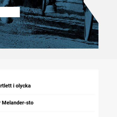
tlett i olycka
v Melander-sto