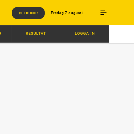
BLI KUND!
Fredag 7 augusti
R
RESULTAT
LOGGA IN
:03
NY VM-CHANS FÖR POWWOW
07:20
ZERON OCH BARTLETT I OLY