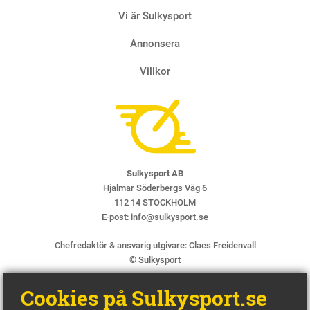
Vi är Sulkysport
Annonsera
Villkor
Sulkysport AB
Hjalmar Söderbergs Väg 6
112 14 STOCKHOLM
E-post:
info@sulkysport.se
Chefredaktör & ansvarig utgivare:
Claes Freidenvall
© Sulkysport
Cookies på Sulkysport.se