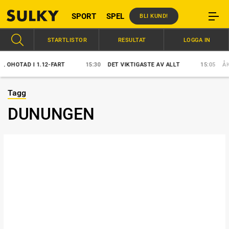
SPORT
SPEL
BLI KUND!
STARTLISTOR
RESULTAT
LOGGA IN
D I 1.12-FART
15:30
DET VIKTIGASTE AV ALLT
15:05
ÅKE ERIK
Tagg
DUNUNGEN