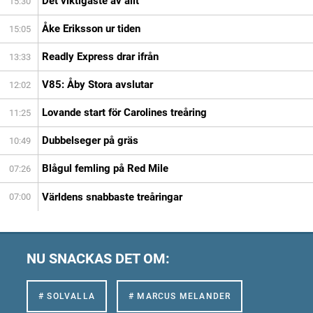
Det viktigaste av allt
15:30
Åke Eriksson ur tiden
15:05
Readly Express drar ifrån
13:33
V85: Åby Stora avslutar
12:02
Lovande start för Carolines treåring
11:25
Dubbelseger på gräs
10:49
Blågul femling på Red Mile
07:26
Världens snabbaste treåringar
07:00
NU SNACKAS DET OM:
# SOLVALLA
# MARCUS MELANDER