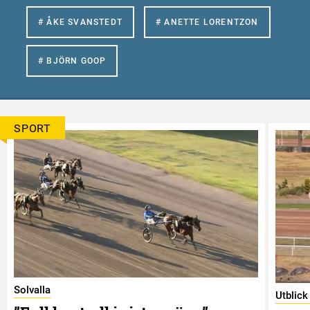
# ÅKE SVANSTEDT
# ANETTE LORENTZON
# BJÖRN GOOP
SPORT
Solvalla
Utblick