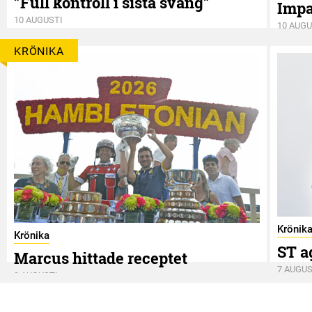
”Full kontroll i sista sväng”
Impal
10 AUGUSTI
10 AUGU
KRÖNIKA
Krönik
Krönika
ST a
Marcus hittade receptet
7 AUGUS
9 AUGUSTI