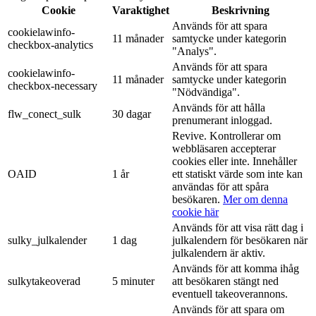
Cookie
Varaktighet
Beskrivning
Används för att spara
cookielawinfo-
11 månader
samtycke under kategorin
checkbox-analytics
"Analys".
Används för att spara
cookielawinfo-
11 månader
samtycke under kategorin
checkbox-necessary
"Nödvändiga".
Används för att hålla
flw_conect_sulk
30 dagar
prenumerant inloggad.
Revive. Kontrollerar om
webbläsaren accepterar
cookies eller inte. Innehåller
OAID
1 år
ett statiskt värde som inte kan
användas för att spåra
besökaren.
Mer om denna
cookie här
Används för att visa rätt dag i
sulky_julkalender
1 dag
julkalendern för besökaren när
julkalendern är aktiv.
Används för att komma ihåg
sulkytakeoverad
5 minuter
att besökaren stängt ned
eventuell takeoverannons.
Används för att spara om