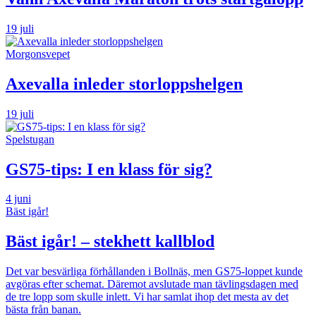
19 juli
Morgonsvepet
Axevalla inleder storloppshelgen
19 juli
Spelstugan
GS75-tips: I en klass för sig?
4 juni
Bäst igår!
Bäst igår! – stekhett kallblod
Det var besvärliga förhållanden i Bollnäs, men GS75-loppet kunde
avgöras efter schemat. Däremot avslutade man tävlingsdagen med
de tre lopp som skulle inlett. Vi har samlat ihop det mesta av det
bästa från banan.