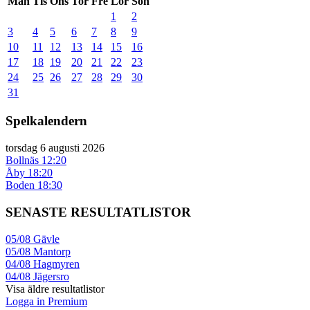
Mån
Tis
Ons
Tor
Fre
Lör
Sön
1
2
3
4
5
6
7
8
9
10
11
12
13
14
15
16
17
18
19
20
21
22
23
24
25
26
27
28
29
30
31
Spelkalendern
torsdag 6 augusti 2026
Bollnäs
12:20
Åby
18:20
Boden
18:30
SENASTE RESULTATLISTOR
05/08
Gävle
05/08
Mantorp
04/08
Hagmyren
04/08
Jägersro
Visa äldre resultatlistor
Logga in Premium