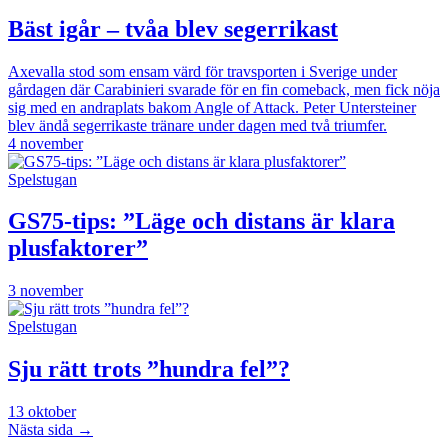
Bäst igår – tvåa blev segerrikast
Axevalla stod som ensam värd för travsporten i Sverige under
gårdagen där Carabinieri svarade för en fin comeback, men fick nöja
sig med en andraplats bakom Angle of Attack. Peter Untersteiner
blev ändå segerrikaste tränare under dagen med två triumfer.
4 november
Spelstugan
GS75-tips: ”Läge och distans är klara
plusfaktorer”
3 november
Spelstugan
Sju rätt trots ”hundra fel”?
13 oktober
Nästa sida →