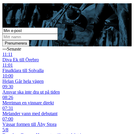
Missa inga travnyheter!
Prenumerera gratis på Sulkysports nyhetsbrev
›››
Senaste
11:11
Diva Ek till Örebro
11:01
Finalklara till Solvalla
10:00
Helan Går hela vägen
09:30
Ansvar ska inte dra ut på tiden
08:26
Merriman en vinnare direkt
07:31
Melander vann med debutant
07:00
Vässar formen till Åby Stora
5/8