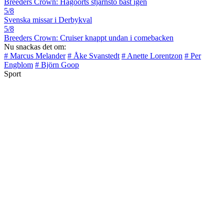
Breeders Crown: Hagoorts stjärnsto bäst igen
5/8
Svenska missar i Derbykval
5/8
Breeders Crown: Cruiser knappt undan i comebacken
Nu snackas det om:
# Marcus Melander
# Åke Svanstedt
# Anette Lorentzon
# Per
Engblom
# Björn Goop
Sport