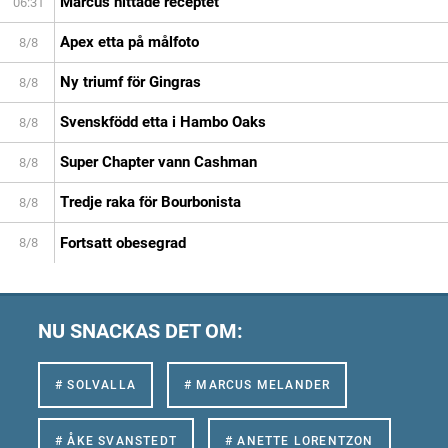
Marcus hittade receptet
06:31
Apex etta på målfoto
8/8
Ny triumf för Gingras
8/8
Svenskfödd etta i Hambo Oaks
8/8
Super Chapter vann Cashman
8/8
Tredje raka för Bourbonista
8/8
Fortsatt obesegrad
8/8
NU SNACKAS DET OM:
# SOLVALLA
# MARCUS MELANDER
# ÅKE SVANSTEDT
# ANETTE LORENTZON