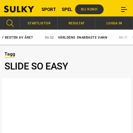
SPORT
SPEL
BLI KUND!
STARTLISTOR
RESULTAT
LOGGA IN
TEN AV ÅRET
06:52
VÄRLDENS SNABBASTE VANN
06:31
MARCU
Tagg
SLIDE SO EASY