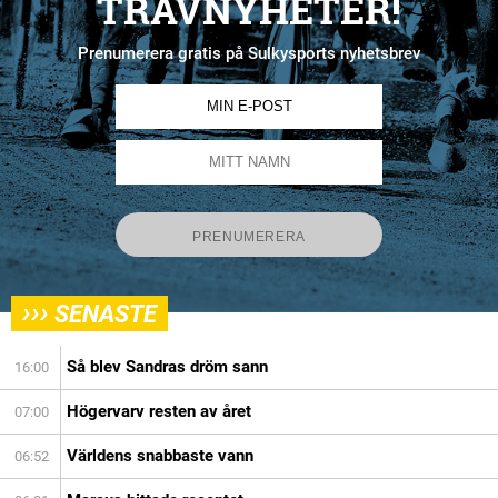
TRAVNYHETER!
Prenumerera gratis på Sulkysports nyhetsbrev
›››
SENASTE
Så blev Sandras dröm sann
16:00
Högervarv resten av året
07:00
Världens snabbaste vann
06:52