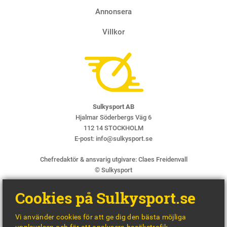
Annonsera
Villkor
Sulkysport AB
Hjalmar Söderbergs Väg 6
112 14 STOCKHOLM
E-post:
info@sulkysport.se
Chefredaktör & ansvarig utgivare:
Claes Freidenvall
© Sulkysport
Cookies på Sulkysport.se
Vi använder cookies för att ge dig den bästa möjliga