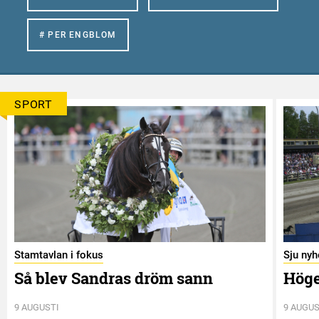
# PER ENGBLOM
SPORT
Stamtavlan i fokus
Sju nyh
Så blev Sandras dröm sann
Höge
9 AUGUSTI
9 AUGUS