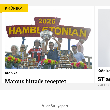
KRÖNIKA
Krönik
Krönika
ST a
Marcus hittade receptet
7 AUGUS
9 AUGUSTI
Vi är Sulkysport