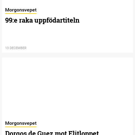
Morgonsvepet
99:e raka uppfödartiteln
13 DECEMBER
Morgonsvepet
Dorgos de Guez mot Elitloppet