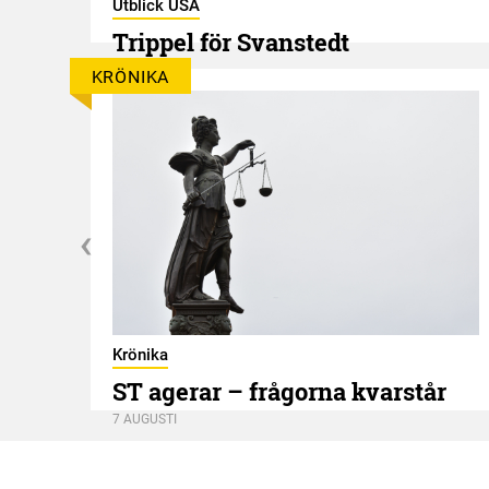
Utblick USA
Trippel för Svanstedt
8 AUGUSTI
KRÖNIKA
Krönika
ST agerar – frågorna kvarstår
7 AUGUSTI