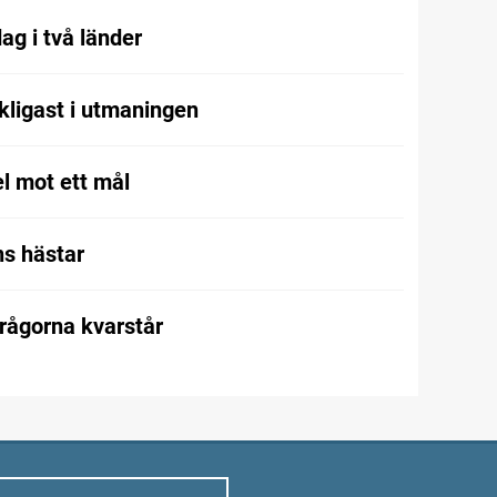
ag i två länder
kligast i utmaningen
l mot ett mål
s hästar
frågorna kvarstår