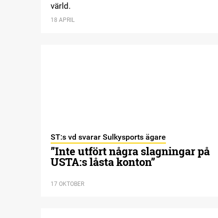
värld.
18 APRIL
ST:s vd svarar Sulkysports ägare
”Inte utfört några slagningar på
USTA:s låsta konton”
17 OKTOBER