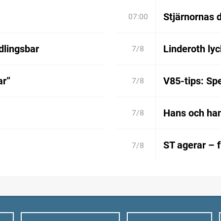
Stjärnornas d
07:00
dlingsbar
Linderoth lyc
7/8
ar”
V85-tips: Spe
7/8
Hans och han
7/8
ST agerar – 
7/8