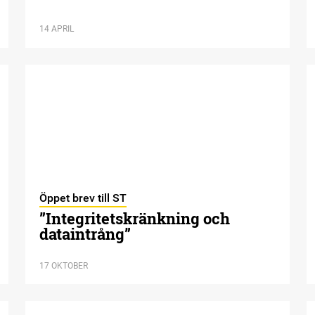
14 APRIL
Öppet brev till ST
”Integritetskränkning och
dataintrång”
17 OKTOBER