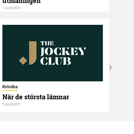
utmaningen
7 AUGU
7 AUGUSTI
Krönika
När de största lämnar
5 AUGUSTI
Kröni