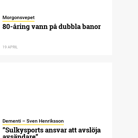
Morgonsvepet
80-åring vann på dubbla banor
19 APRIL
Dementi – Sven Henriksson
”Sulkysports ansvar att avslöja
avsändare”