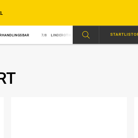
L
STARTLISTO
BAR
7/8
LINDEROTH LYCKLIGAST I UTMANINGEN
7/8
”VI BÄR ET
RT