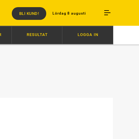
BLI KUND!
Lördag 8 augusti
R
RESULTAT
LOGGA IN
T PROFESSIONELLT ANSVAR”
07:40
TRIPPEL FÖR SVANSTEDT
07: