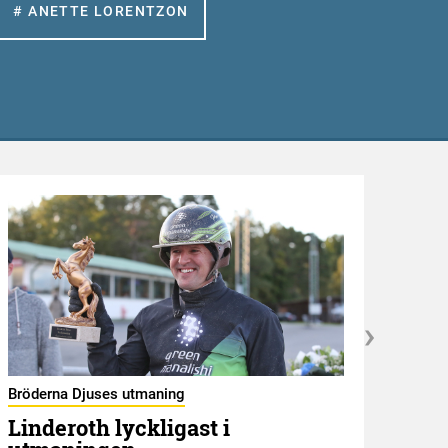
# ANETTE LORENTZON
Bröderna Djuses utmaning
Det s
Linderoth lyckligast i
Der