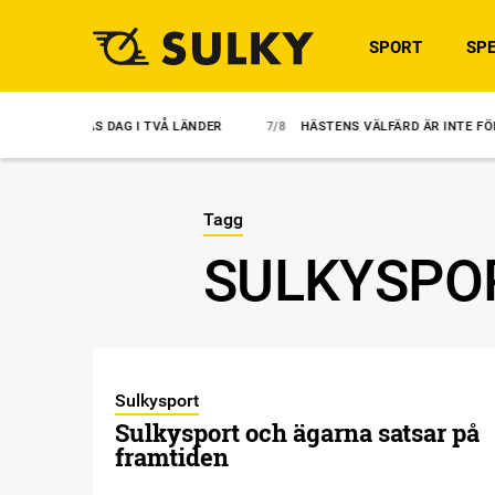
SPORT
SPE
S DAG I TVÅ LÄNDER
7/8
HÄSTENS VÄLFÄRD ÄR INTE FÖRHANDLINGS
Tagg
SULKYSPO
Sulkysport
Sulkysport och ägarna satsar på
framtiden