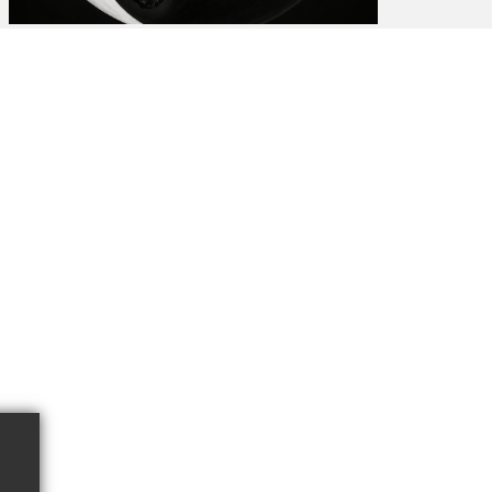
Krönika
Två saker som jag funderat över
4 AUGUSTI