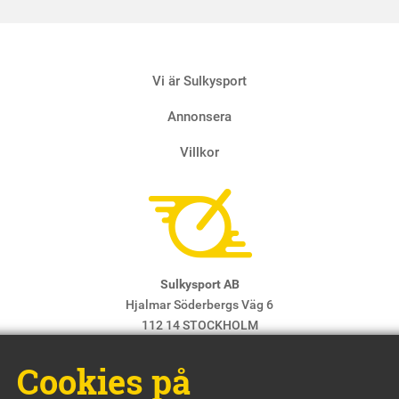
Vi är Sulkysport
Annonsera
Villkor
Sulkysport AB
Hjalmar Söderbergs Väg 6
112 14 STOCKHOLM
E-post:
info@sulkysport.se
Cookies på
Chefredaktör & ansvarig utgivare:
Claes Freidenvall