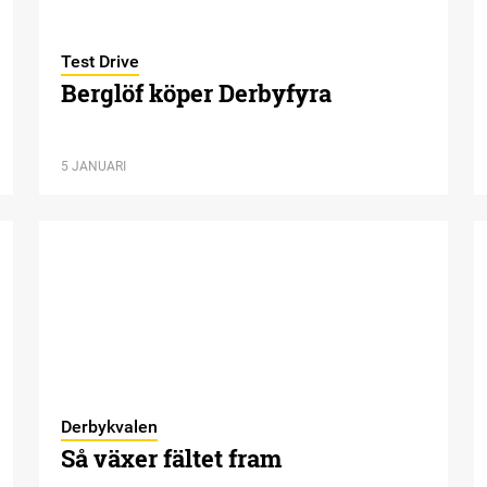
Test Drive
Berglöf köper Derbyfyra
5 JANUARI
Derbykvalen
Så växer fältet fram