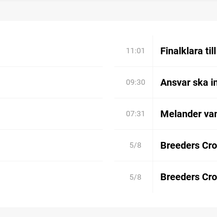
Finalklara til
11:01
Ansvar ska in
09:30
Melander va
07:31
Breeders Cro
5/8
Breeders Cro
5/8