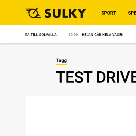
SPORT
SPE
KLARA TILL SOLVALLA
10:00
HELAN GÅR HELA VÄGEN
09:30
ANS
Tagg
TEST DRIV