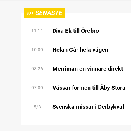
›››
SENASTE
Diva Ek till Örebro
11:11
Helan Går hela vägen
10:00
Merriman en vinnare direkt
08:26
Vässar formen till Åby Stora
07:00
Svenska missar i Derbykval
5/8