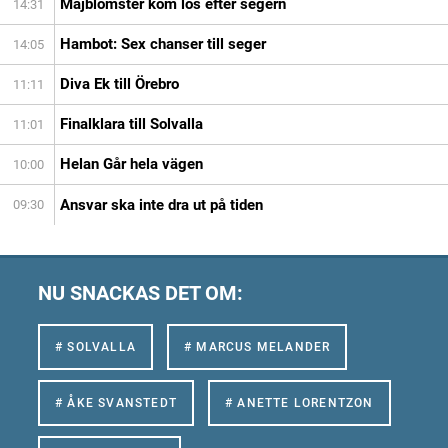
Majblomster kom lös efter segern
14:31
Hambot: Sex chanser till seger
14:05
Diva Ek till Örebro
11:11
Finalklara till Solvalla
11:01
Helan Går hela vägen
10:00
Ansvar ska inte dra ut på tiden
09:30
NU SNACKAS DET OM:
# SOLVALLA
# MARCUS MELANDER
# ÅKE SVANSTEDT
# ANETTE LORENTZON