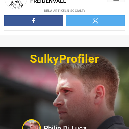
FREIDENVALL
DELA
ARTIKELN SOCIALT
:
SulkyProfiler
Jörgen Westholm