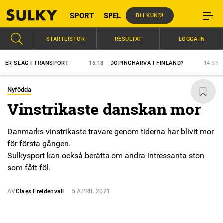
SPORT
SPEL
BLI KUND!
STARTLISTOR
RESULTAT
LOGGA IN
LAG I TRANSPORT
16:18
DOPINGHÄRVA I FINLAND?
14:35
ÖVER
Nyfödda
Vinstrikaste danskan mor
Danmarks vinstrikaste travare genom tiderna har blivit mor
för första gången.
Sulkysport kan också berätta om andra intressanta ston
som fått föl.
AV
Claes Freidenvall
5 APRIL 2021