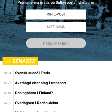
Prenumerera gratis på Sulkysports nyhetsbrev
›››
SENASTE
Svensk succé i Paris
18:34
Avstängd efter slag i transport
16:27
Dopinghärva i Finland?
16:18
Överlägsen i Redén-debut
14:35