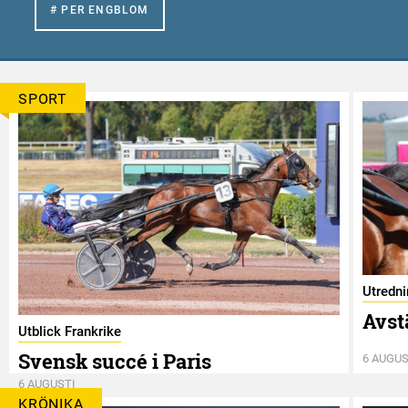
# PER ENGBLOM
SPORT
Utredn
Avst
Utblick Frankrike
Svensk succé i Paris
6 AUGUS
6 AUGUSTI
KRÖNIKA