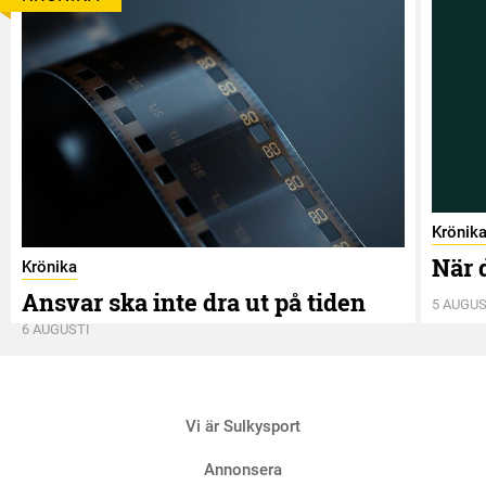
Krönik
När 
Krönika
Ansvar ska inte dra ut på tiden
5 AUGUS
6 AUGUSTI
Vi är Sulkysport
Annonsera