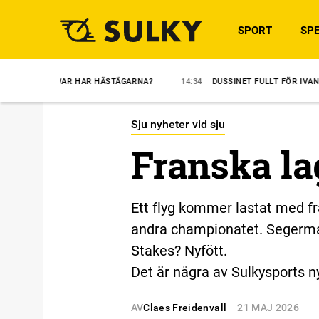
SPORT
SPE
R HAR HÄSTÄGARNA?
14:34
DUSSINET FULLT FÖR IVANOV
12:30
Sju nyheter vid sju
Franska lag
Ett flyg kommer lastat med f
andra championatet. Segerma
Stakes? Nyfött.
Det är några av Sulkysports n
AV
Claes Freidenvall
21 MAJ 2026