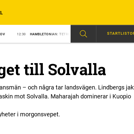
L
STARTLISTO
HAMBLETONIAN: TETRICKS HISTORIA
11:30
BARFOTADANS I STALLMA
et till Solvalla
ransmän – och några tar landsvägen. Lindbergs jak
skin mot Solvalla. Maharajah dominerar i Kuopio
yheter i morgonsvepet.