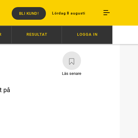
BLI KUND!
Lördag 8 augusti
R
RESULTAT
LOGGA IN
TCH
15:40
X.O.KEMP ÖVERLÄGSEN I STORSJÖPOKALEN
15:35
V
Läs senare
t på