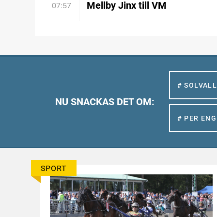
Mellby Jinx till VM
07:57
# SOLVAL
NU SNACKAS DET OM:
# PER EN
SPORT