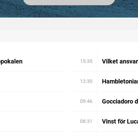
öpokalen
Vilket ansva
15:35
Hambletonian:
12:30
Gocciadoro 
09:46
Vinst för Luc
08:31