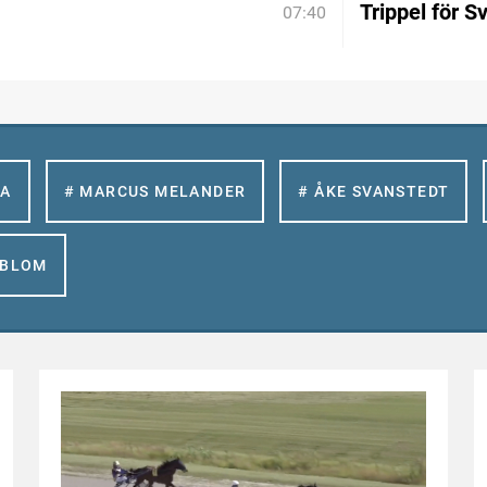
Trippel för S
07:40
LA
# MARCUS MELANDER
# ÅKE SVANSTEDT
GBLOM