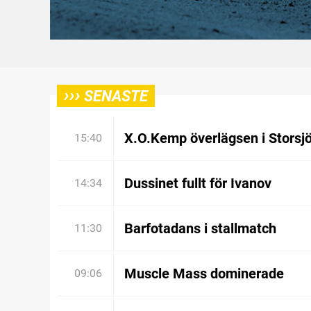
›››
SENASTE
X.O.Kemp överlägsen i Storsj
15:40
Dussinet fullt för Ivanov
14:34
Barfotadans i stallmatch
11:30
Muscle Mass dominerade
09:06