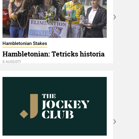
Gårda
Bar
Hambletonian Stakes
Hambletonian: Tetricks historia
8 AUGU
8 AUGUSTI