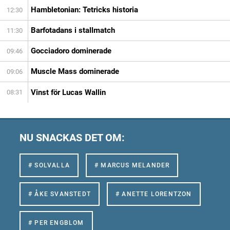
Hambletonian: Tetricks historia
12:30
Barfotadans i stallmatch
11:30
Gocciadoro dominerade
09:46
Muscle Mass dominerade
09:06
Vinst för Lucas Wallin
08:31
NU SNACKAS DET OM:
# SOLVALLA
# MARCUS MELANDER
# ÅKE SVANSTEDT
# ANETTE LORENTZON
# PER ENGBLOM