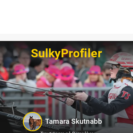
SulkyProfiler
Jörgen Westholm