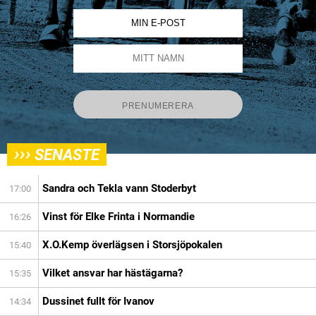
›››
SENASTE
Sandra och Tekla vann Stoderbyt
17:00
Vinst för Elke Frinta i Normandie
16:26
X.O.Kemp överlägsen i Storsjöpokalen
15:40
Vilket ansvar har hästägarna?
15:35
Dussinet fullt för Ivanov
14:34