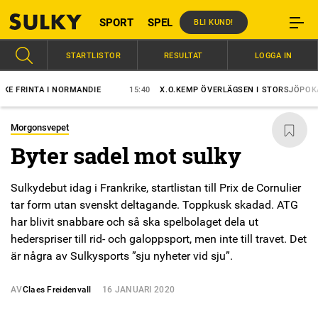
SPORT
SPEL
BLI KUND!
STARTLISTOR
RESULTAT
LOGGA IN
INTA I NORMANDIE
15:40
X.O.KEMP ÖVERLÄGSEN I STORSJÖPOKALEN
Morgonsvepet
Byter sadel mot sulky
Sulkydebut idag i Frankrike, startlistan till Prix de Cornulier
tar form utan svenskt deltagande. Toppkusk skadad. ATG
har blivit snabbare och så ska spelbolaget dela ut
hederspriser till rid- och galoppsport, men inte till travet. Det
är några av Sulkysports ”sju nyheter vid sju”.
AV
Claes Freidenvall
16 JANUARI 2020