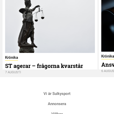
Krönik
Krönika
Ansv
ST agerar – frågorna kvarstår
6 AUGUS
7 AUGUSTI
Vi är Sulkysport
Annonsera
Villkor