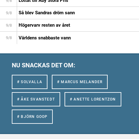
Lottat till Åby Stora Pris
9/8
Så blev Sandras dröm sann
9/8
Högervarv resten av året
9/8
Världens snabbaste vann
9/8
NU SNACKAS DET OM:
# SOLVALLA
# MARCUS MELANDER
# ÅKE SVANSTEDT
# ANETTE LORENTZON
# BJÖRN GOOP