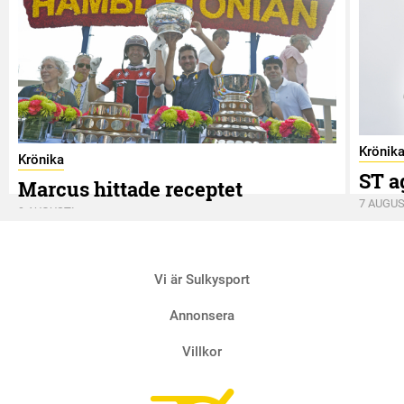
Krönik
Krönika
ST a
Marcus hittade receptet
7 AUGUS
9 AUGUSTI
Vi är Sulkysport
Annonsera
Villkor