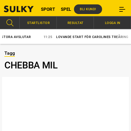
SPORT
SPEL
BLI KUND!
STARTLISTOR
RESULTAT
LOGGA IN
ORA AVSLUTAR
11:25
LOVANDE START FÖR CAROLINES TREÅRING
Tagg
CHEBBA MIL