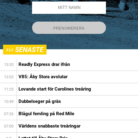
›››
SENASTE
Readly Express drar ifrån
13:33
V85: Åby Stora avslutar
12:02
Lovande start för Carolines treåring
11:25
Dubbelseger på gräs
10:49
Blågul femling på Red Mile
07:26
Världens snabbaste treåringar
07:00