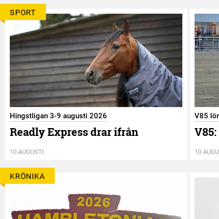
SPORT
Hingstligan 3-9 augusti 2026
V85 lö
Readly Express drar ifrån
V85:
10 AUGUSTI
10 AUGU
KRÖNIKA