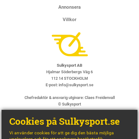
Annonsera
Villkor
Sulkysport AB
Hjalmar Söderbergs Väg 6
112 14 STOCKHOLM
E-post:
info@sulkysport.se
Chefredaktör & ansvarig utgivare:
Claes Freidenvall
© Sulkysport
Cookies på Sulkysport.se
Vi använder cookies för att ge dig den bästa möjliga