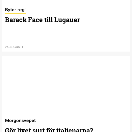
Byter regi
Barack Face till Lugauer
24 AUGUSTI
Morgonsvepet
Gör livet surt för italienarna?