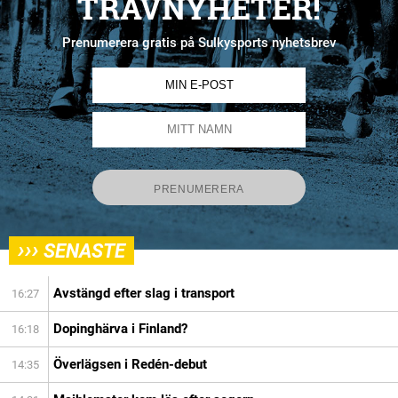
TRAVNYHETER!
Prenumerera gratis på Sulkysports nyhetsbrev
›››
SENASTE
Avstängd efter slag i transport
16:27
Dopinghärva i Finland?
16:18
Överlägsen i Redén-debut
14:35