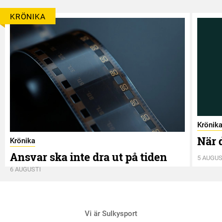
KRÖNIKA
Krönik
När 
Krönika
Ansvar ska inte dra ut på tiden
5 AUGUS
6 AUGUSTI
Vi är Sulkysport