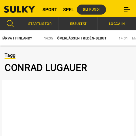
SPORT
SPEL
BLI KUND!
STARTLISTOR
RESULTAT
LOGGA IN
 I FINLAND?
14:35
ÖVERLÄGSEN I REDÉN-DEBUT
14:31
MAJBLO
Tagg
CONRAD LUGAUER