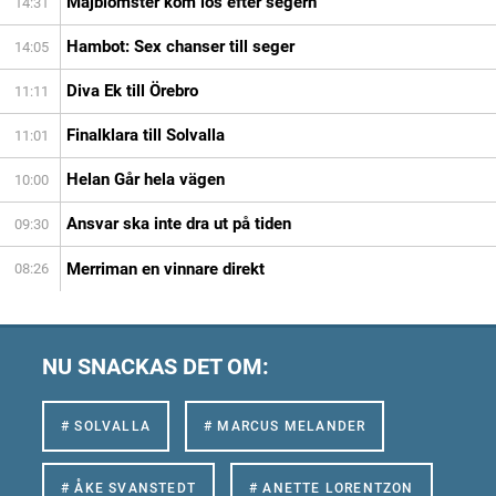
Majblomster kom lös efter segern
14:31
Hambot: Sex chanser till seger
14:05
Diva Ek till Örebro
11:11
Finalklara till Solvalla
11:01
Helan Går hela vägen
10:00
Ansvar ska inte dra ut på tiden
09:30
Merriman en vinnare direkt
08:26
NU SNACKAS DET OM:
# SOLVALLA
# MARCUS MELANDER
# ÅKE SVANSTEDT
# ANETTE LORENTZON