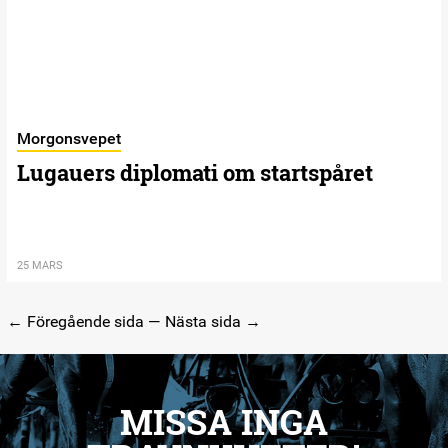
Morgonsvepet
Lugauers diplomati om startspåret
25 MARS
← Föregående sida
—
Nästa sida →
MISSA INGA