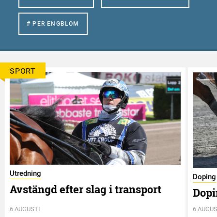
# PER ENGBLOM
SPORT
Utredning
Doping
Avstängd efter slag i transport
Dopi
6 AUGUSTI
6 AUGUS