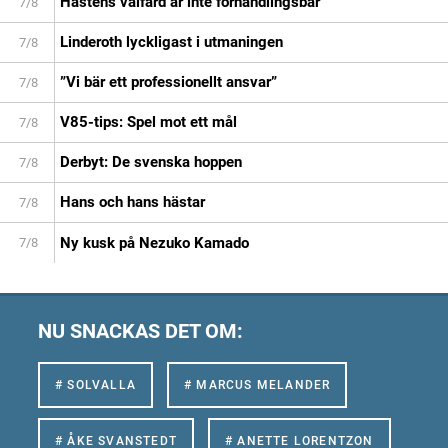
Hästens välfärd är inte förhandlingsbar
7/8
Linderoth lyckligast i utmaningen
7/8
”Vi bär ett professionellt ansvar”
7/8
V85-tips: Spel mot ett mål
7/8
Derbyt: De svenska hoppen
7/8
Hans och hans hästar
7/8
Ny kusk på Nezuko Kamado
7/8
NU SNACKAS DET OM:
# SOLVALLA
# MARCUS MELANDER
# ÅKE SVANSTEDT
# ANETTE LORENTZON