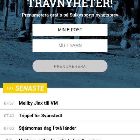
TRAVNYHETER!
Prenumerera gratis på Sulkysports nyhetsbrev
›››
SENASTE
Mellby Jinx till VM
07:57
Trippel för Svanstedt
07:40
Stjärnornas dag i två länder
07:00