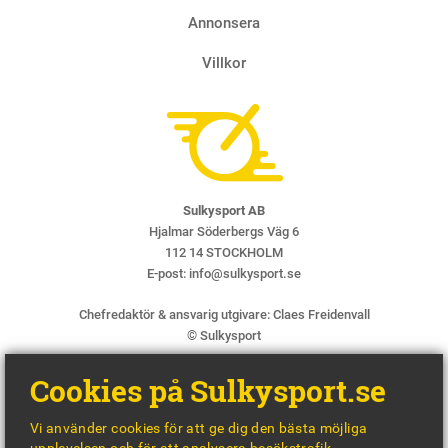
Annonsera
Villkor
Sulkysport AB
Hjalmar Söderbergs Väg 6
112 14 STOCKHOLM
E-post:
info@sulkysport.se
Chefredaktör & ansvarig utgivare:
Claes Freidenvall
© Sulkysport
Cookies på Sulkysport.se
Vi använder cookies för att ge dig den bästa möjliga