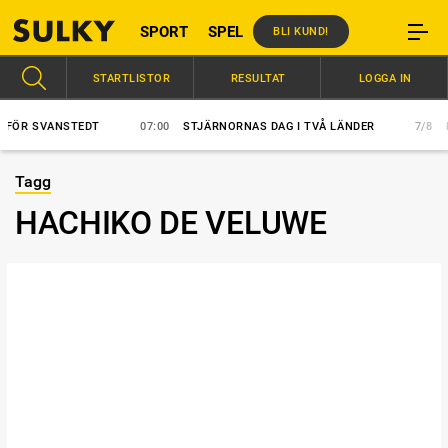
SPORT
SPEL
BLI KUND!
STARTLISTOR
RESULTAT
LOGGA IN
R SVANSTEDT
07:00
STJÄRNORNAS DAG I TVÅ LÄNDER
7/8
HÄS
Tagg
HACHIKO DE VELUWE