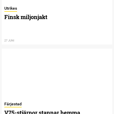
Utrikes
Finsk miljonjakt
27 JUNI
Färjestad
V75-stjärnor stannar hemma