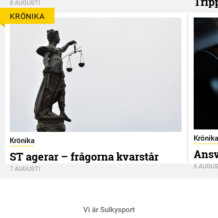
Trip
8 AUGUSTI
8 AUGUS
KRÖNIKA
Krönik
Krönika
Ansv
ST agerar – frågorna kvarstår
6 AUGUS
7 AUGUSTI
Vi är Sulkysport