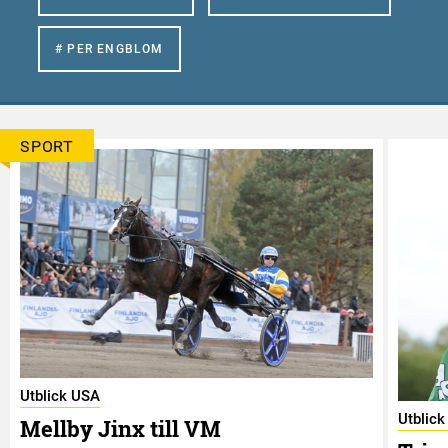
# PER ENGBLOM
SPORT
Utblick USA
Utblic
Mellby Jinx till VM