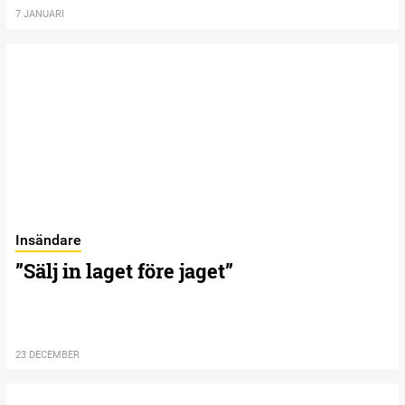
7 JANUARI
Insändare
”Sälj in laget före jaget”
23 DECEMBER