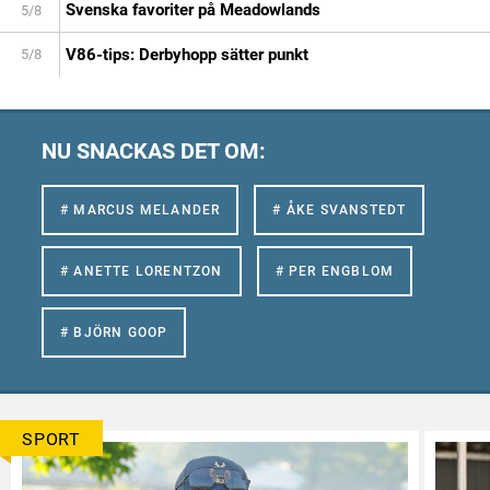
Svenska favoriter på Meadowlands
5/8
V86-tips: Derbyhopp sätter punkt
5/8
NU SNACKAS DET OM:
# MARCUS MELANDER
# ÅKE SVANSTEDT
# ANETTE LORENTZON
# PER ENGBLOM
# BJÖRN GOOP
SPORT