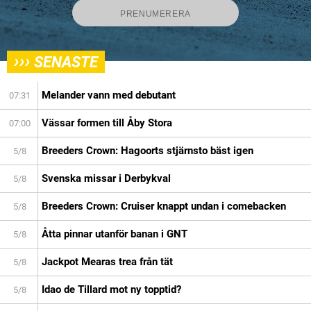
›››
SENASTE
Melander vann med debutant
07:31
Vässar formen till Åby Stora
07:00
Breeders Crown: Hagoorts stjärnsto bäst igen
5/8
Svenska missar i Derbykval
5/8
Breeders Crown: Cruiser knappt undan i comebacken
5/8
Åtta pinnar utanför banan i GNT
5/8
Jackpot Mearas trea från tät
5/8
Idao de Tillard mot ny topptid?
5/8