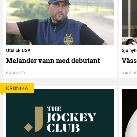
Utblick USA
Sju nyh
Melander vann med debutant
Väss
6 AUGUSTI
6 AUGUS
KRÖNIKA