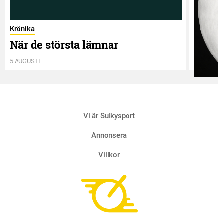
Krönika
När de största lämnar
5 AUGUSTI
Krönik
Vi är Sulkysport
Två 
4 AUGUS
Annonsera
Villkor