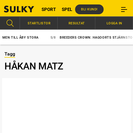
SPORT
SPEL
BLI KUND!
STARTLISTOR
RESULTAT
LOGGA IN
TILL ÅBY STORA
5/8
BREEDERS CROWN: HAGOORTS STJÄRNSTO BÄST 
Tagg
HÅKAN MATZ