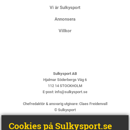
Vi är Sulkysport
Annonsera
Villkor
Sulkysport AB
Hjalmar Söderbergs Väg 6
112 14 STOCKHOLM
E-post:
info@sulkysport.se
Chefredaktör & ansvarig utgivare:
Claes Freidenvall
© Sulkysport
Cookies på Sulkysport.se