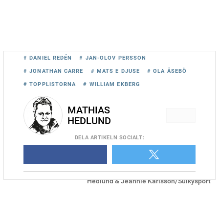
# DANIEL REDÉN
# JAN-OLOV PERSSON
# JONATHAN CARRE
# MATS E DJUSE
# OLA ÅSEBÖ
# TOPPLISTORNA
# WILLIAM EKBERG
MATHIAS
HEDLUND
DELA
ARTIKELN SOCIALT
:
Alessandro Gocciadoro och Timo Nurmos har högst segerprocent
som tränare respektive kusk på svensk mark i år. Foto Mathias
Hedlund & Jeannie Karlsson/Sulkysport