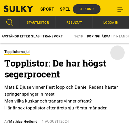
SPORT
SPEL
BLI KUND!
STARTLISTOR
RESULTAT
LOGGA IN
ÄNGD EFTER SLAG I TRANSPORT
16:18
DOPINGHÄRVA I FINLAND?
Topplistorna juli
Topplistor: De har högst
segerprocent
Mats E Djuse vinner flest lopp och Daniel Redéns hästar
springer springer in mest.
Men vilka kuskar och tränare vinner oftast?
Här är sex topplistor efter årets sju första månader.
AV
Mathias Hedlund
1 AUGUSTI 2024