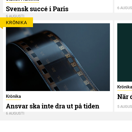
Svensk succé i Paris
6 AUGUS
6 AUGUSTI
KRÖNIKA
Krönik
När 
Krönika
Ansvar ska inte dra ut på tiden
5 AUGUS
6 AUGUSTI