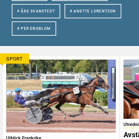
# ÅKE SVANSTEDT
# ANETTE LORENTZON
# PER ENGBLOM
SPORT
Utredn
Avst
Utblick Frankrike