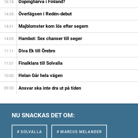
Dopinghärva i Finland?
16:18
Överlägsen i Redén-debut
14:35
Majblomster kom lös efter segern
14:31
Hambot: Sex chanser till seger
14:05
Diva Ek till Örebro
11:11
Finalklara till Solvalla
11:01
Helan Går hela vägen
10:00
Ansvar ska inte dra ut på tiden
09:30
NU SNACKAS DET OM:
# SOLVALLA
# MARCUS MELANDER