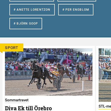
# ANETTE LORENTZON
# PER ENGBLOM
# BJÖRN GOOP
SPORT
Sommartravet
STL-me
Diva Ek till Örebro