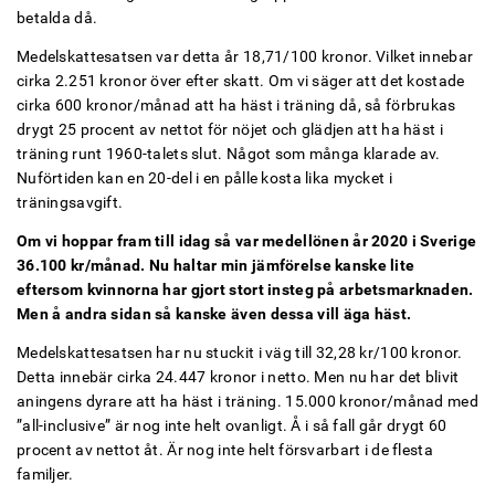
betalda då.
Medelskattesatsen var detta år 18,71/100 kronor. Vilket innebar
cirka 2.251 kronor över efter skatt. Om vi säger att det kostade
cirka 600 kronor/månad att ha häst i träning då, så förbrukas
drygt 25 procent av nettot för nöjet och glädjen att ha häst i
träning runt 1960-talets slut. Något som många klarade av.
Nuförtiden kan en 20-del i en pålle kosta lika mycket i
träningsavgift.
Om vi hoppar fram till idag så var medellönen år 2020 i Sverige
36.100 kr/månad. Nu haltar min jämförelse kanske lite
eftersom kvinnorna har gjort stort insteg på arbetsmarknaden.
Men å andra sidan så kanske även dessa vill äga häst.
Medelskattesatsen har nu stuckit i väg till 32,28 kr/100 kronor.
Detta innebär cirka 24.447 kronor i netto. Men nu har det blivit
aningens dyrare att ha häst i träning. 15.000 kronor/månad med
”all-inclusive” är nog inte helt ovanligt. Å i så fall går drygt 60
procent av nettot åt. Är nog inte helt försvarbart i de flesta
familjer.