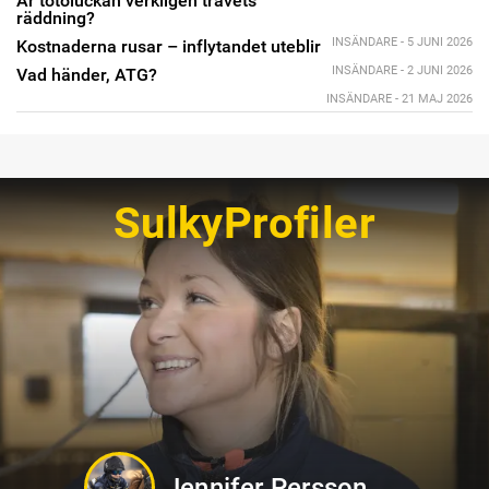
Är totoluckan verkligen travets
räddning?
INSÄNDARE - 5 JUNI 2026
Kostnaderna rusar – inflytandet uteblir
INSÄNDARE - 2 JUNI 2026
Vad händer, ATG?
INSÄNDARE - 21 MAJ 2026
SulkyProfiler
Jennifer Persson