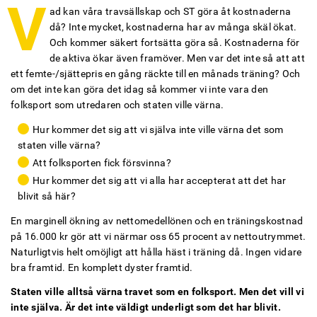
V
ad kan våra travsällskap och ST göra åt kostnaderna
då? Inte mycket, kostnaderna har av många skäl ökat.
Och kommer säkert fortsätta göra så. Kostnaderna för
de aktiva ökar även framöver. Men var det inte så att att
ett femte-/sjättepris en gång räckte till en månads träning? Och
om det inte kan göra det idag så kommer vi inte vara den
folksport som utredaren och staten ville värna.
Hur kommer det sig att vi själva inte ville värna det som
staten ville värna?
Att folksporten fick försvinna?
Hur kommer det sig att vi alla har accepterat att det har
blivit så här?
En marginell ökning av nettomedellönen och en träningskostnad
på 16.000 kr gör att vi närmar oss 65 procent av nettoutrymmet.
Naturligtvis helt omöjligt att hålla häst i träning då. Ingen vidare
bra framtid. En komplett dyster framtid.
Staten ville alltså värna travet som en folksport. Men det vill vi
inte själva. Är det inte väldigt underligt som det har blivit.