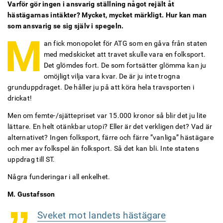
Varför gör ingen i ansvarig ställning något rejält åt
hästägarnas intäkter? Mycket, mycket märkligt. Hur kan man
som ansvarig se sig själv i spegeln.
M
an fick monopolet för ATG som en gåva från staten
med medskicket att travet skulle vara en folksport.
Det glömdes fort. De som fortsätter glömma kan ju
omöjligt vilja vara kvar. De är ju inte trogna
grunduppdraget. De håller ju på att köra hela travsporten i
drickat!
Men om femte-/sjättepriset var 15.000 kronor så blir det ju lite
lättare. En helt otänkbar utopi? Eller är det verkligen det? Vad är
alternativet? Ingen folksport, färre och färre ”vanliga” hästägare
och mer av folkspel än folksport. Så det kan bli. Inte statens
uppdrag till ST.
Några funderingar i all enkelhet.
M. Gustafsson
Sveket mot landets hästägare