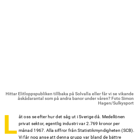
Hittar Elitloppspubliken tillbaka på Solvalla eller får vi se vikande
åskådarantal som på andra banor under våren? Foto Simon
Hagen/Sulkysport
L
åt oss se efter hur det såg ut i Sverige då. Medellönen
privat sektor, egentlig industri var 2.769 kronor per
månad 1967. Alla siffror från Statistikmyndigheten (SCB).
Vi får nog anse att denna grupp var bland de bättre