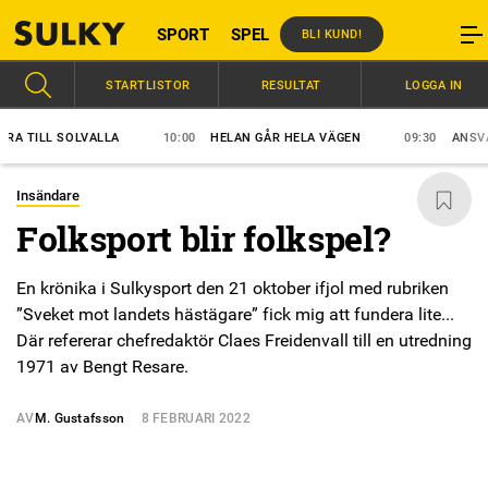
SPORT
SPEL
BLI KUND!
STARTLISTOR
RESULTAT
LOGGA IN
LL SOLVALLA
10:00
HELAN GÅR HELA VÄGEN
09:30
ANSVAR SKA 
Insändare
Folksport blir folkspel?
En krönika i Sulkysport den 21 oktober ifjol med rubriken
”Sveket mot landets hästägare” fick mig att fundera lite...
Där refererar chefredaktör Claes Freidenvall till en utredning
1971 av Bengt Resare.
AV
M. Gustafsson
8 FEBRUARI 2022