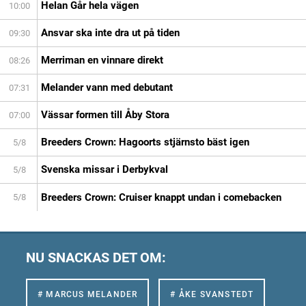
Helan Går hela vägen
10:00
Ansvar ska inte dra ut på tiden
09:30
Merriman en vinnare direkt
08:26
Melander vann med debutant
07:31
Vässar formen till Åby Stora
07:00
Breeders Crown: Hagoorts stjärnsto bäst igen
5/8
Svenska missar i Derbykval
5/8
Breeders Crown: Cruiser knappt undan i comebacken
5/8
NU SNACKAS DET OM:
# MARCUS MELANDER
# ÅKE SVANSTEDT