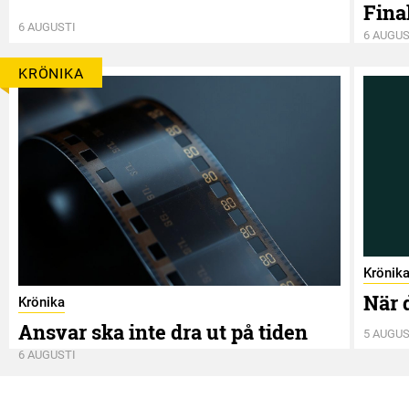
Final
6 AUGUSTI
6 AUGUS
KRÖNIKA
Krönik
När 
Krönika
Ansvar ska inte dra ut på tiden
5 AUGUS
6 AUGUSTI